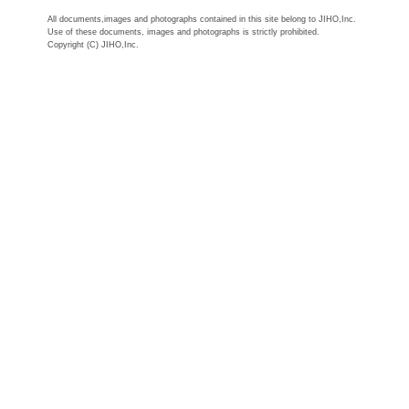
All documents,images and photographs contained in this site belong to JIHO,Inc.
Use of these documents, images and photographs is strictly prohibited.
Copyright (C) JIHO,Inc.