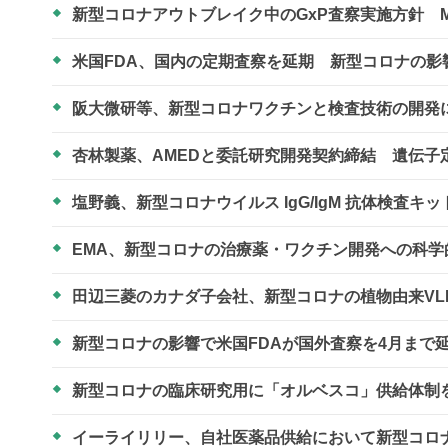
新型コロナアウトブレイク中のGxP査察実施方針 M
米国FDA、国内の定期査察を延期 新型コロナの影
阪大微研等、新型コロナワクチンと検査技術の開
杏林製薬、AMEDと委託研究開発契約締結 遺伝
塩野義、新型コロナウイルス IgG/IgM 抗体検査
EMA、新型コロナの治療薬・ワクチン開発への科
田辺三菱のカナダ子会社、新型コロナの植物由来VL
新型コロナの影響で米国FDAが国外査察を4月まで
新型コロナの臨床研究用に「オルベスコ」供給体制
イーライリリー、自社医薬品供給において新型コロ