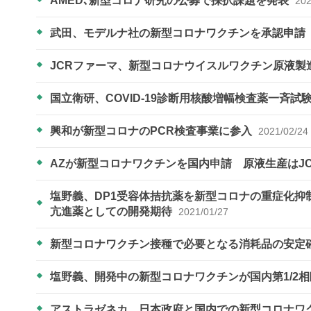
AMED､新型コロナ研究の公募で採択課題を発表
202
武田、モデルナ社の新型コロナワクチンを承認申請
JCRファーマ、新型コロナウイスルワクチン原液製
国立衛研、COVID-19診断用核酸増幅検査薬一斉
興和が新型コロナのPCR検査事業に参入
2021/02/24
AZが新型コロナワクチンを国内申請 原液生産はJ
塩野義、DP1受容体拮抗薬を新型コロナの重症化
亢進薬としての開発期待
2021/01/27
新型コロナワクチン接種で必要となる消耗品の安定
塩野義、開発中の新型コロナワクチンが国内第1/2
アストラゼネカ、日本政府と国内での新型コロナワ