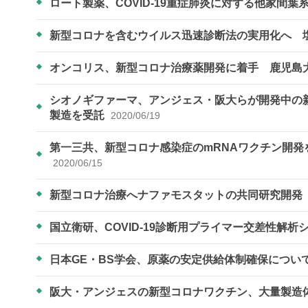
ロート製薬、COVID-19重症肺炎に対する他家間
新型コロナを含むウイルス迅速診断法の実用化へ 
オンコリス、新型コロナ治療薬開発に着手 鹿児島
シオノギファーマ、アンジェス・阪大らが開発中の
製造を受託
2020/06/19
第一三共、新型コロナ感染症のmRNAワクチン開
2020/06/15
新型コロナ治療へナファモスタットの共同研究開
国立衛研、COVID-19診断用プライマー交差性解
日本GE・BS学会、原薬の安定供給体制確保につい
阪大・アンジェスの新型コロナワクチン、大量製造