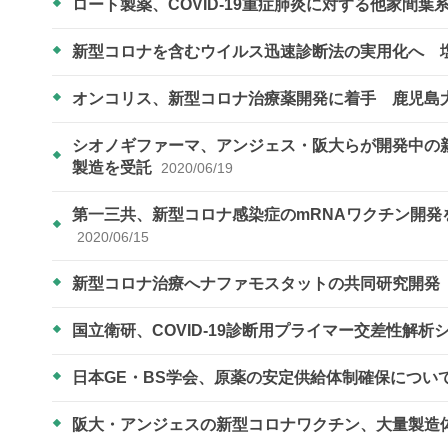
ロート製薬、COVID-19重症肺炎に対する他家間
新型コロナを含むウイルス迅速診断法の実用化へ 
オンコリス、新型コロナ治療薬開発に着手 鹿児島
シオノギファーマ、アンジェス・阪大らが開発中の
製造を受託
2020/06/19
第一三共、新型コロナ感染症のmRNAワクチン開
2020/06/15
新型コロナ治療へナファモスタットの共同研究開
国立衛研、COVID-19診断用プライマー交差性解
日本GE・BS学会、原薬の安定供給体制確保につい
阪大・アンジェスの新型コロナワクチン、大量製造