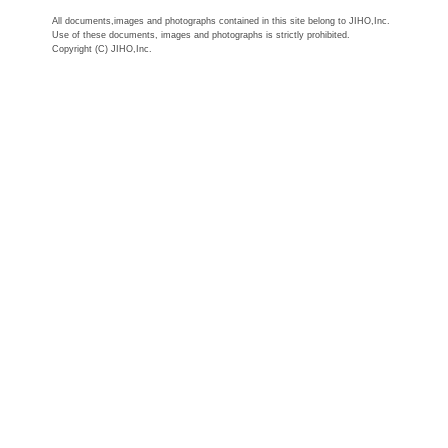
All documents,images and photographs contained in this site belong to JIHO,Inc.
Use of these documents, images and photographs is strictly prohibited.
Copyright (C) JIHO,Inc.