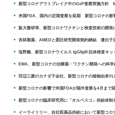
新型コロナアウトブレイク中のGxP査察実施方針 M
米国FDA、国内の定期査察を延期 新型コロナの影
阪大微研等、新型コロナワクチンと検査技術の開
杏林製薬、AMEDと委託研究開発契約締結 遺伝
塩野義、新型コロナウイルス IgG/IgM 抗体検査
EMA、新型コロナの治療薬・ワクチン開発への科
田辺三菱のカナダ子会社、新型コロナの植物由来VL
新型コロナの影響で米国FDAが国外査察を4月まで
新型コロナの臨床研究用に「オルベスコ」供給体制
イーライリリー、自社医薬品供給において新型コロ