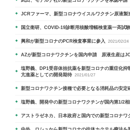
武田、モデルナ社の新型コロナワクチンを承認申請
JCRファーマ、新型コロナウイスルワクチン原液製
国立衛研、COVID-19診断用核酸増幅検査薬一斉
興和が新型コロナのPCR検査事業に参入
2021/02/24
AZが新型コロナワクチンを国内申請 原液生産はJ
塩野義、DP1受容体拮抗薬を新型コロナの重症化
亢進薬としての開発期待
2021/01/27
新型コロナワクチン接種で必要となる消耗品の安定
塩野義、開発中の新型コロナワクチンが国内第1/2
アストラゼネカ、日本政府と国内での新型コロナワ
中外、ロシュから新型コロナの抗体カクテル療法を