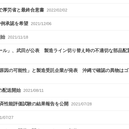
給で厚労省と最終合意書
2022/02/02
特例承認を希望
2021/12/06
開始
2021/11/18
チール」、武田が公表 製造ライン切り替え時の不適切な部品配
原因の可能性」と製造受託企業が発表 沖縄で確認の異物はゴ
チンの配送開始
2021/08/11
一斉性能評価試験の結果報告を公開
2021/07/28
1/07/27