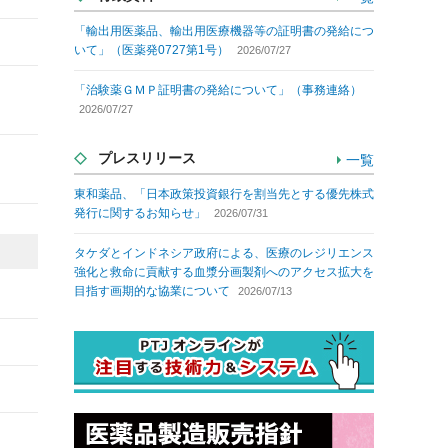
「輸出用医薬品、輸出用医療機器等の証明書の発給につ
いて」（医薬発0727第1号）
2026/07/27
「治験薬ＧＭＰ証明書の発給について」（事務連絡）
2026/07/27
プレスリリース
一覧
東和薬品、「日本政策投資銀行を割当先とする優先株式
発行に関するお知らせ」
2026/07/31
タケダとインドネシア政府による、医療のレジリエンス
強化と救命に貢献する血漿分画製剤へのアクセス拡大を
目指す画期的な協業について
2026/07/13