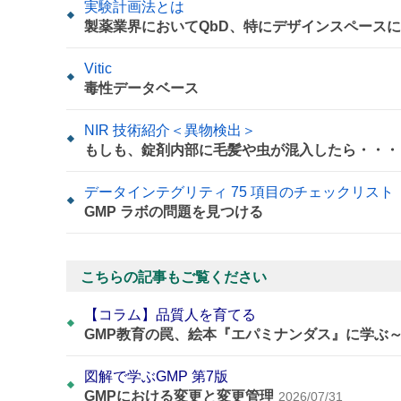
実験計画法とは
製薬業界においてQbD、特にデザインスペース
Vitic
毒性データベース
NIR 技術紹介＜異物検出＞
もしも、錠剤内部に毛髪や虫が混入したら・・・
データインテグリティ 75 項目のチェックリスト
GMP ラボの問題を見つける
こちらの記事もご覧ください
【コラム】品質人を育てる
GMP教育の罠、絵本『エパミナンダス』に学ぶ
図解で学ぶGMP 第7版
GMPにおける変更と変更管理
2026/07/31