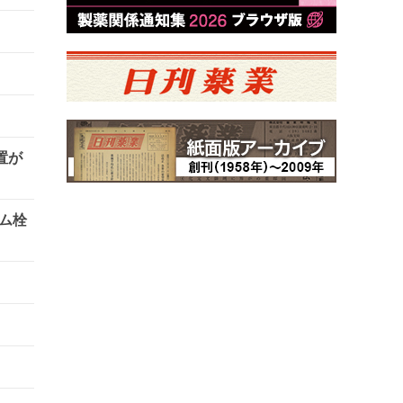
置が
ム栓