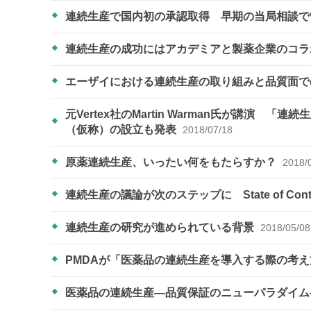
連続生産で国内初の承認取得 早期の当局相談
連続生産の成功にはアカデミアと製薬企業のコラボが重
エーザイにおける連続生産の取り組みと品質面
元Vertex社のMartin Warman氏が講演
（仮称）の設立も発表
2018/07/18
原薬連続生産、いったい何をもたらすか？
2018/
連続生産の議論が次のステップに State of Co
連続生産の研究が進められている背景
2018/05/08
PMDAが「医薬品の連続生産を導入する際の考
医薬品の連続生産―品質保証のニューパラダイ