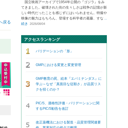
国立映画アーカイブで1954年公開の『ゴジラ』をみ
てきました。破壊された街の生々しさは戦争の記憶が新
しい時代だったことを感じずにはいられません。特撮や
映像の魅力はもちろん、登場する科学者の葛藤、すな
...
へ戻る
続き
2026/08/04
アクセスランキング
バリデーションの「形」
GMPにおける変更と変更管理
GMP教育の罠、絵本『エパミナンダス』に
学ぶ～なぜ「真面目な従順さ」が品質リス
クを招くのか？
PIC/S、適格性評価・バリデーションに関
するPIC/S勧告を改訂
改正薬機法における製造・品質管理関連要
件、業界対応の視点で整理