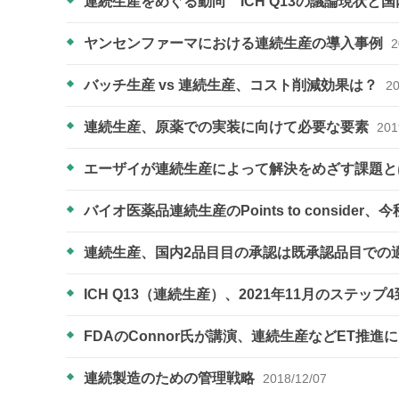
連続生産をめぐる動向 ICH Q13の議論現状と
ヤンセンファーマにおける連続生産の導入事例
2
バッチ生産 vs 連続生産、コスト削減効果は？
20
連続生産、原薬での実装に向けて必要な要素
201
エーザイが連続生産によって解決をめざす課題
バイオ医薬品連続生産のPoints to conside
連続生産、国内2品目目の承認は既承認品目での
ICH Q13（連続生産）、2021年11月のステッ
FDAのConnor氏が講演、連続生産などET推
連続製造のための管理戦略
2018/12/07