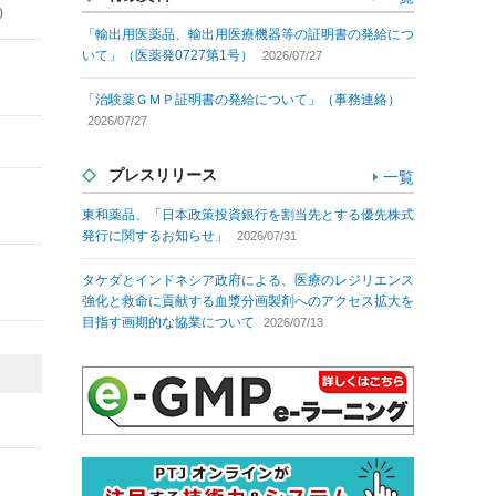
0
「輸出用医薬品、輸出用医療機器等の証明書の発給につ
いて」（医薬発0727第1号）
2026/07/27
「治験薬ＧＭＰ証明書の発給について」（事務連絡）
2026/07/27
プレスリリース
一覧
東和薬品、「日本政策投資銀行を割当先とする優先株式
発行に関するお知らせ」
2026/07/31
タケダとインドネシア政府による、医療のレジリエンス
強化と救命に貢献する血漿分画製剤へのアクセス拡大を
目指す画期的な協業について
2026/07/13