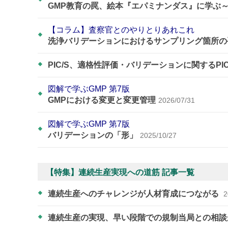
GMP教育の罠、絵本『エパミナンダス』に学ぶ
【コラム】査察官とのやりとりあれこれ
洗浄バリデーションにおけるサンプリング箇所の
PIC/S、適格性評価・バリデーションに関するPI
図解で学ぶGMP 第7版
GMPにおける変更と変更管理
2026/07/31
図解で学ぶGMP 第7版
バリデーションの「形」
2025/10/27
【特集】連続生産実現への道筋 記事一覧
連続生産へのチャレンジが人材育成につながる
2
連続生産の実現、早い段階での規制当局との相