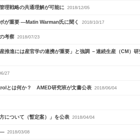
で管理戦略の共通理解が可能に
2018/12/05
要 ―Matin Warman氏に聞く
2018/10/17
での考察
2018/07/23
 「連続生産推進には産官学の連携が重要」と強調 －連続生産（CM）
06/27
ntrolとは何か？ AMED研究班が文書公表
2018/06/04
え方について（暫定案）」を公表
2018/04/04
ム―
2018/03/08