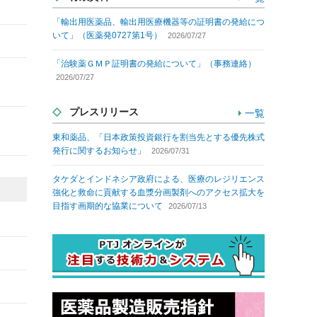
「輸出用医薬品、輸出用医療機器等の証明書の発給につ
いて」（医薬発0727第1号）
2026/07/27
「治験薬ＧＭＰ証明書の発給について」（事務連絡）
2026/07/27
プレスリリース
一覧
東和薬品、「日本政策投資銀行を割当先とする優先株式
発行に関するお知らせ」
2026/07/31
タケダとインドネシア政府による、医療のレジリエンス
強化と救命に貢献する血漿分画製剤へのアクセス拡大を
目指す画期的な協業について
2026/07/13