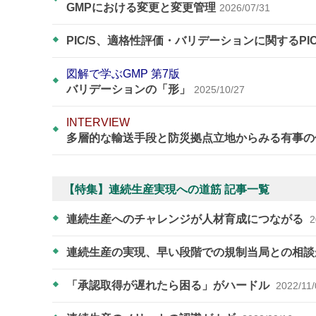
GMPにおける変更と変更管理
2026/07/31
PIC/S、適格性評価・バリデーションに関するPI
図解で学ぶGMP 第7版
バリデーションの「形」
2025/10/27
INTERVIEW
多層的な輸送手段と防災拠点立地からみる有事の
【特集】連続生産実現への道筋 記事一覧
連続生産へのチャレンジが人材育成につながる
2
連続生産の実現、早い段階での規制当局との相
「承認取得が遅れたら困る」がハードル
2022/11/