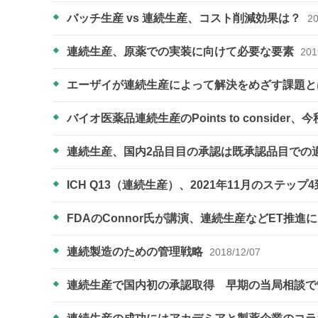
バッチ生産 vs 連続生産、コスト削減効果は？
20
連続生産、原薬での実装に向けて必要な要素
201
エーザイが連続生産によって解決をめざす課題
バイオ医薬品連続生産のPoints to conside
連続生産、国内2品目目の承認は既承認品目での
ICH Q13（連続生産）、2021年11月のステッ
FDAのConnor氏が講演、連続生産などET推
連続製造のための管理戦略
2018/12/07
連続生産で国内初の承認取得 早期の当局相談