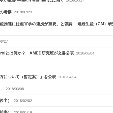
要 ―Matin Warman氏に聞く
2018/10/17
での考察
2018/07/23
 「連続生産推進には産官学の連携が重要」と強調 －連続生産（CM）
06/27
ntrolとは何か？ AMED研究班が文書公表
2018/06/04
え方について（暫定案）」を公表
2018/04/04
ム―
2018/03/08
（後半）
2018/02/02
（前半）
2018/01/19