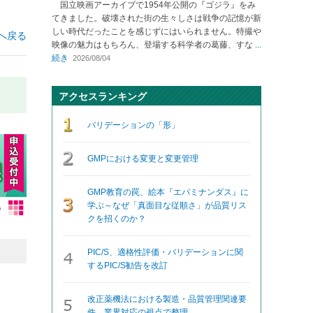
国立映画アーカイブで1954年公開の『ゴジラ』をみ
てきました。破壊された街の生々しさは戦争の記憶が新
しい時代だったことを感じずにはいられません。特撮や
へ戻る
映像の魅力はもちろん、登場する科学者の葛藤、すな
...
続き
2026/08/04
アクセスランキング
バリデーションの「形」
GMPにおける変更と変更管理
GMP教育の罠、絵本『エパミナンダス』に
学ぶ～なぜ「真面目な従順さ」が品質リス
クを招くのか？
PIC/S、適格性評価・バリデーションに関
するPIC/S勧告を改訂
改正薬機法における製造・品質管理関連要
件、業界対応の視点で整理