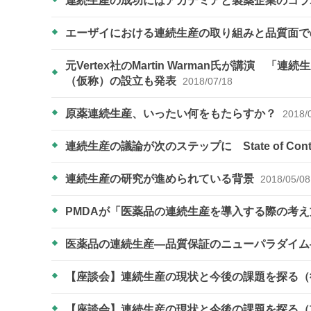
連続生産の成功にはアカデミアと製薬企業のコラボが重
エーザイにおける連続生産の取り組みと品質面
元Vertex社のMartin Warman氏が講演
（仮称）の設立も発表
2018/07/18
原薬連続生産、いったい何をもたらすか？
2018/
連続生産の議論が次のステップに State of Co
連続生産の研究が進められている背景
2018/05/08
PMDAが「医薬品の連続生産を導入する際の考
医薬品の連続生産―品質保証のニューパラダイ
【座談会】連続生産の現状と今後の課題を探る
【座談会】連続生産の現状と今後の課題を探る