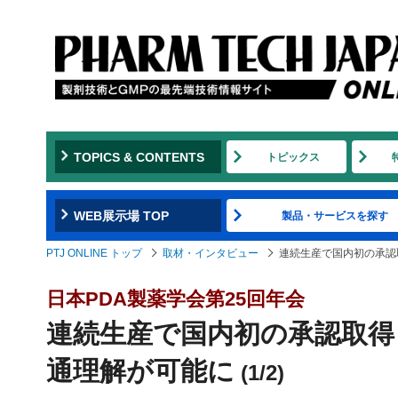
TOPICS & CONTENTS
トピックス
WEB展示場 TOP
製品・サービスを探す
PTJ ONLINE トップ
取材・インタビュー
連続生産で国内初の承認
日本PDA製薬学会第25回年会
連続生産で国内初の承認取得
通理解が可能に
(1/2)