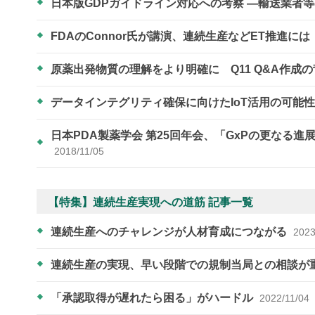
日本版GDPガイドライン対応への考察 ―輸送業者
FDAのConnor氏が講演、連続生産などET推進
原薬出発物質の理解をより明確に Q11 Q&A作成
データインテグリティ確保に向けたIoT活用の可能
日本PDA製薬学会 第25回年会、「GxPの更なる
2018/11/05
【特集】連続生産実現への道筋 記事一覧
連続生産へのチャレンジが人材育成につながる
2023
連続生産の実現、早い段階での規制当局との相談が
「承認取得が遅れたら困る」がハードル
2022/11/04