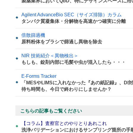
製薬業界においてQbD、特にデザインスペースに
Agilent AdvanceBio SEC（サイズ排除）カラム
タンパク質凝集体・分解物を高速かつ確実に分離
倍散篩過機
原料粉体をブラシで篩過し異物を除去
NIR 技術紹介＜異物検出＞
もしも、錠剤内部に毛髪や虫が混入したら・・・
E-Forms Tracker
「MESやLIMSに入れなかった『あの紙記録』、D
待ち時間も、今日で終わりにしませんか？
こちらの記事もご覧ください
【コラム】査察官とのやりとりあれこれ
洗浄バリデーションにおけるサンプリング箇所の手