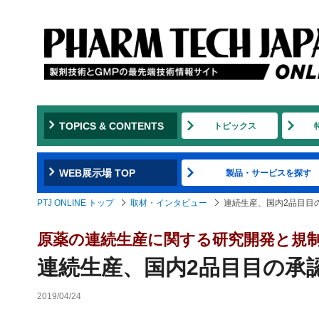
TOPICS & CONTENTS
トピックス
WEB展示場 TOP
製品・サービスを探す
PTJ ONLINE トップ
取材・インタビュー
連続生産、国内2品目目
原薬の連続生産に関する研究開発と規
連続生産、国内2品目目の承
2019/04/24