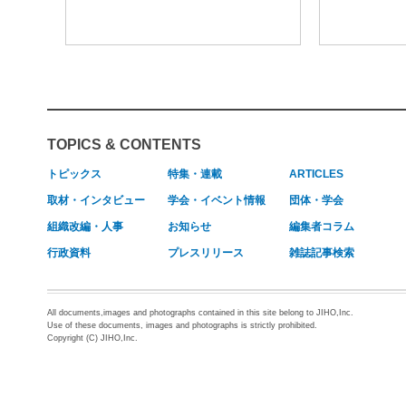
TOPICS & CONTENTS
トピックス
特集・連載
ARTICLES
取材・インタビュー
学会・イベント情報
団体・学会
組織改編・人事
お知らせ
編集者コラム
行政資料
プレスリリース
雑誌記事検索
All documents,images and photographs contained in this site belong to JIHO,Inc.
Use of these documents, images and photographs is strictly prohibited.
Copyright (C) JIHO,Inc.