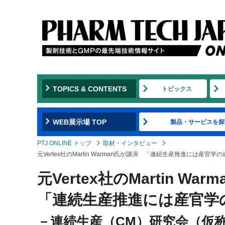
TOPICS & CONTENTS
トピックス
WEB展示場 TOP
製品・サービスを探
PTJ ONLINE トップ
取材・インタビュー
元Vertex社のMartin Warman氏が講演 「連続生産推進には
元Vertex社のMartin Wa
「連続生産推進には産官学
－連続生産（CM）研究会（仮