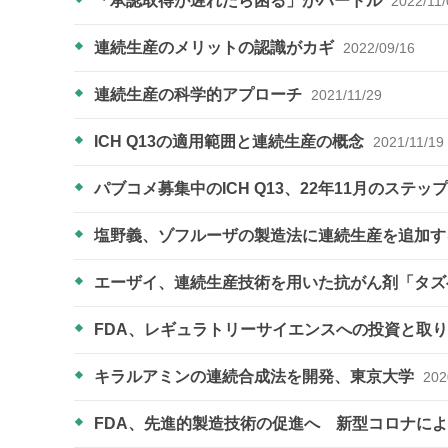
「承認取得が遅れたら困る」がハードル
2022/11/
連続生産のメリットの認識がカギ
2022/09/16
連続生産の科学的アプローチ
2021/11/29
ICH Q13の適用範囲と連続生産の概念
2021/11/19
パブコメ募集中のICH Q13、22年11月のステ
塩野義、ゾフルーザの製造法に連続生産を追加す
エーザイ、連続生産技術を用いた抗がん剤「タ
FDA、レギュラトリーサイエンスへの投資と取
キラルアミンの連続合成法を開発、東京大学
202
FDA、先進的製造技術の促進へ 新型コロナに