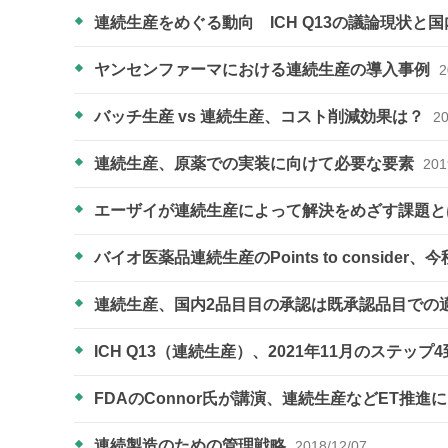
連続生産をめぐる動向 ICH Q13の議論現状と
ヤンセンファーマにおける連続生産の導入事例
2
バッチ生産 vs 連続生産、コスト削減効果は？
20
連続生産、原薬での実装に向けて必要な要素
201
エーザイが連続生産によって解決をめざす課題
バイオ医薬品連続生産のPoints to conside
連続生産、国内2品目目の承認は既承認品目での
ICH Q13（連続生産）、2021年11月のステッ
FDAのConnor氏が講演、連続生産などET推
連続製造のための管理戦略
2018/12/07