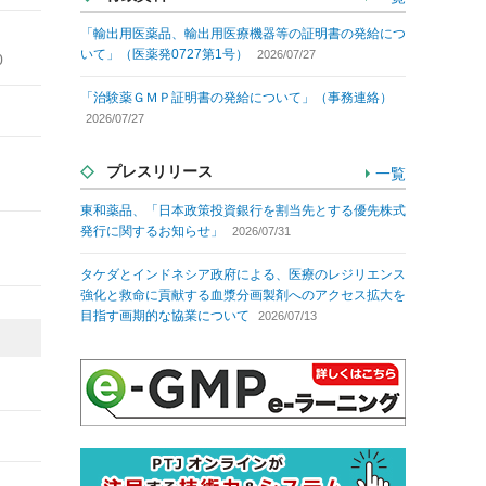
「輸出用医薬品、輸出用医療機器等の証明書の発給につ
いて」（医薬発0727第1号）
2026/07/27
0
「治験薬ＧＭＰ証明書の発給について」（事務連絡）
2026/07/27
プレスリリース
一覧
東和薬品、「日本政策投資銀行を割当先とする優先株式
発行に関するお知らせ」
2026/07/31
タケダとインドネシア政府による、医療のレジリエンス
強化と救命に貢献する血漿分画製剤へのアクセス拡大を
目指す画期的な協業について
2026/07/13