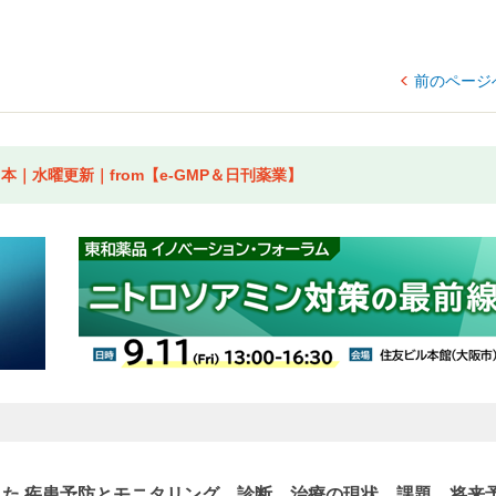
前のページ
｜水曜更新｜from【e-GMP＆日刊薬業】
した 疾患予防とモニタリング、診断、治療の現状、課題、将来