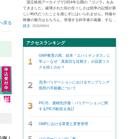
国立映画アーカイブで1954年公開の『ゴジラ』をみ
てきました。破壊された街の生々しさは戦争の記憶が新
しい時代だったことを感じずにはいられません。特撮や
映像の魅力はもちろん、登場する科学者の葛藤、すな
...
へ戻る
続き
2026/08/04
アクセスランキング
GMP教育の罠、絵本『エパミナンダス』に
学ぶ～なぜ「真面目な従順さ」が品質リス
クを招くのか？
洗浄バリデーションにおけるサンプリング
箇所の手順書について
PIC/S、適格性評価・バリデーションに関
するPIC/S勧告を改訂
GMPにおける変更と変更管理
予測！
バリデーションの「形」