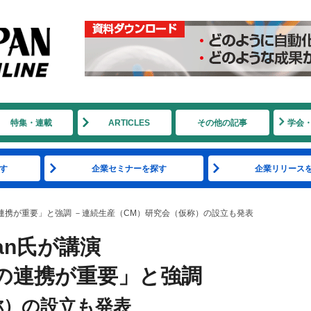
特集・連載
ARTICLES
その他の記事
学会
す
企業セミナーを探す
企業リリース
産官学の連携が重要」と強調 －連続生産（CM）研究会（仮称）の設立も発表
rman氏が講演
の連携が重要」と強調
称）の設立も発表