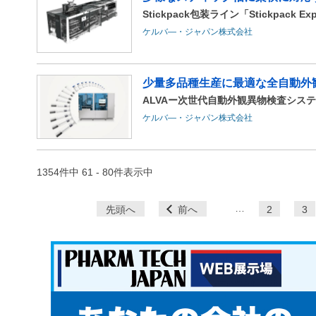
Stickpack包装ライン「Stickpack Exp
ケルバ―・ジャパン株式会社
少量多品種生産に最適な全自動外
ALVAー次世代自動外観異物検査シス
ケルバ―・ジャパン株式会社
1354件中 61 - 80件表示中
ペ
…
先頭へ
前へ
2
3
ー
ジ