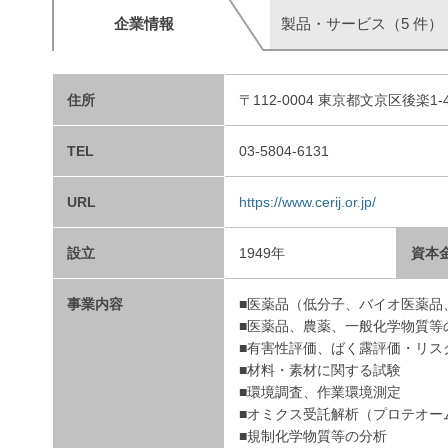
企業情報
製品・サービス（5 件）
住所
〒112-0004 東京都文京区後楽1-
TEL
03-5804-6131
URL
https://www.cerij.or.jp/
設立
1949年
資本
事業内容
■医薬品（低分子、バイオ医薬品
■医薬品、農薬、一般化学物質等
■有害性評価、ばく露評価・リス
■材料・素材に関する試験
■環境調査、作業環境測定
■オミクス受託解析（プロテオー
■規制化学物質等の分析