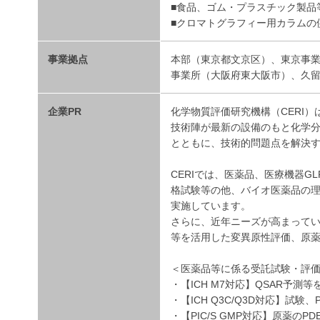
■食品、ゴム・プラスチック製品
■クロマトグラフィー用カラムの
事業拠点
本部（東京都文京区）、東京事
事業所（大阪府東大阪市）、久
企業PR
化学物質評価研究機構（CERI
技術陣が最新の設備のもと化学
とともに、技術的問題点を解決
CERIでは、医薬品、医療機器G
格試験等の他、バイオ医薬品の
実施しています。
さらに、近年ニーズが高まっている
等を活用した変異原性評価、原薬
＜医薬品等に係る受託試験・評
・【ICH M7対応】QSAR予測
・【ICH Q3C/Q3D対応】試験、
・【PIC/S GMP対応】原薬のPD