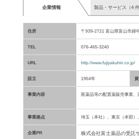
企業情報
製品・サービス（4 
住所
〒939-2721 富山県富山市婦
TEL
076-465-3240
URL
http://www.fujiyakuhin.co.jp/
設立
1954年
資
事業内容
医薬品等の配置薬販売事業、
事業拠点
埼玉（本社）、東京（本部）
企業PR
株式会社富士薬品の受託