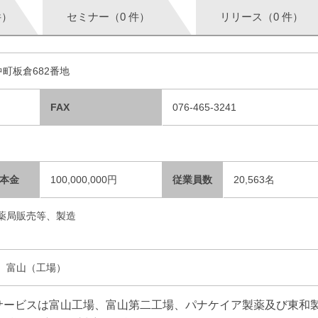
件）
セミナー（0 件）
リリース（0 件）
中町板倉682番地
FAX
076-465-3241
本金
100,000,000円
従業員数
20,563名
薬局販売等、製造
、富山（工場）
サービスは富山工場、富山第二工場、パナケイア製薬及び東和