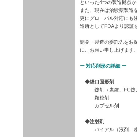
といった4つの製造拠点
また、現在は治験薬製造
更にグローバル対応にも注
造所としてFDAより認証
開発・製造の委託先をお
に、お願い申し上げます
ー 対応剤形の詳細 ー
◆経口固形剤
錠剤（素錠、FC錠、
顆粒剤
カプセル剤
◆注射剤
バイアル（液剤、凍