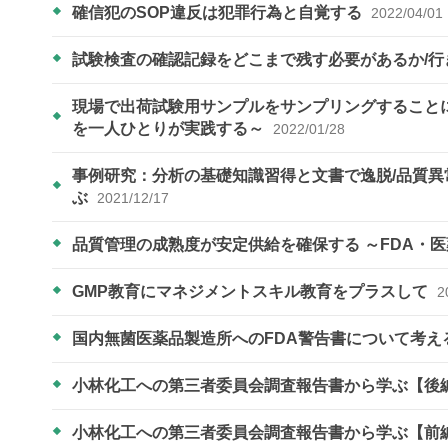
確信犯のSOP違反は犯罪行為と自覚する
2022/04/01
試験検査の確認記録をどこまで残す必要があるか/
現場で出荷試験用サンプルをサンプリングすることに
を一人ひとりが実践する～
2022/01/28
事例研究：分析の基礎知識習得と文書で逸脱/品質
ぶ
2021/12/17
品質管理の成熟度が安定供給を確保する ～FDA・医
GMP教育にマネジメントスキル教育をプラスして
2
国内無菌医薬品製造所へのFDA警告書について考え
小林化工への第三者委員会調査報告書から学ぶ【後
小林化工への第三者委員会調査報告書から学ぶ【前