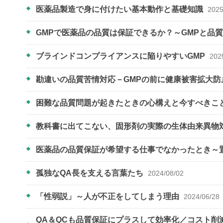
医薬品製造で身に付けたい基本動作と基礎知識
2025
GMPで医薬品の品質は保証できるか？～GMPと品
ブラインドコンプライアンスに陥りやすいGMP
202
勘違いの品質苦情対応－GMPの前に健康被害拡大防
困難な品質問題が起きたときの心構えと今すべきこ
教科書に出てこない、固形剤の実際の生体由来異物
医薬品の品質保証が希望する仕事でなかったとき～
孤独なQA長を支える言葉たち
2024/08/02
「性弱説」～人が不正をしてしまう理由
2024/06/28
QA＆QCも品質保証にプラスして効率化／コスト