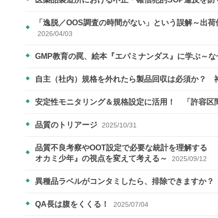
「逸脱／OOS調査の時間がない」という誤解～
2026/04/03
GMP教育の罠、絵本『エパミナンダス』に学ぶ～
自主（社内）規格を外れたら製品回収は必須か？ 
安定性モニタリング＆規格設定に活用！ 「許容区
品質のトリアージ
2025/10/31
品質不良考察やOOT設定で必要な統計を理解する 
オカミ少年』の視点を変えて考える～
2025/09/12
異種品ラベルがコンタミしたら、排除できますか？
QA長は腹をくくる！
2025/07/04