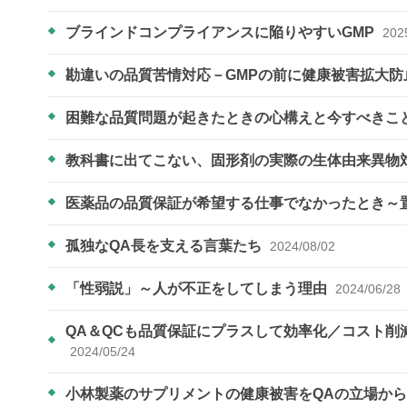
ブラインドコンプライアンスに陥りやすいGMP
202
勘違いの品質苦情対応－GMPの前に健康被害拡大防
困難な品質問題が起きたときの心構えと今すべきこ
教科書に出てこない、固形剤の実際の生体由来異物
医薬品の品質保証が希望する仕事でなかったとき～
孤独なQA長を支える言葉たち
2024/08/02
「性弱説」～人が不正をしてしまう理由
2024/06/28
QA＆QCも品質保証にプラスして効率化／コスト
2024/05/24
小林製薬のサプリメントの健康被害をQAの立場か