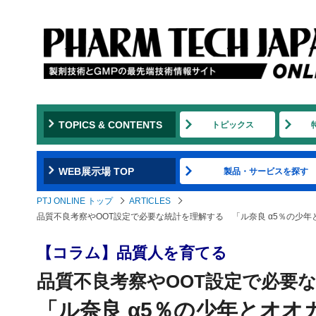
TOPICS & CONTENTS
トピックス
WEB展示場 TOP
製品・サービスを探す
PTJ ONLINE トップ
ARTICLES
品質不良考察やOOT設定で必要な統計を理解する 「ル奈良 α5％の少
【コラム】品質人を育てる
品質不良考察やOOT設定で必要
「ル奈良 α5％の少年とオオ