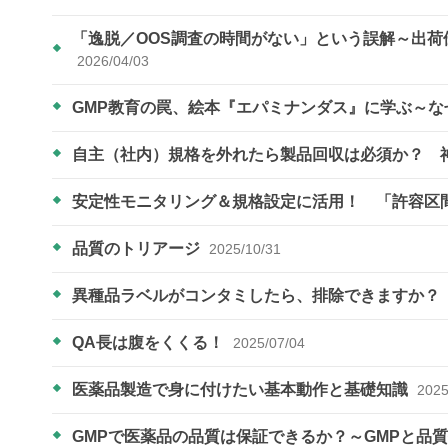
「逸脱／OOS調査の時間がない」という誤解～
2026/04/03
GMP教育の罠、絵本『エパミナンダス』に学ぶ～
自主（社内）規格を外れたら製品回収は必須か？ 
安定性モニタリング＆規格設定に活用！ 「許容区
品質のトリアージ
2025/10/31
異種品ラベルがコンタミしたら、排除できますか？
QA長は腹をくくる！
2025/07/04
医薬品製造で身に付けたい基本動作と基礎知識
2025
GMPで医薬品の品質は保証できるか？～GMPと品