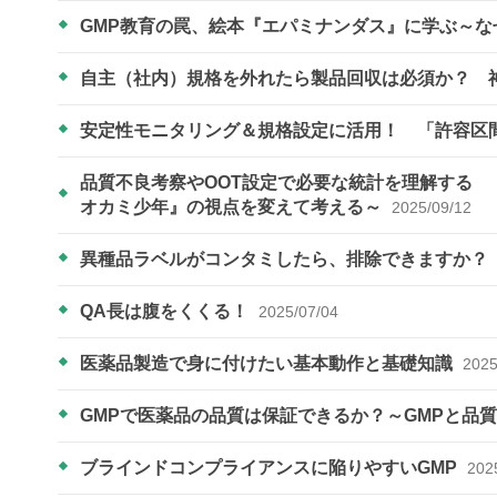
GMP教育の罠、絵本『エパミナンダス』に学ぶ～
自主（社内）規格を外れたら製品回収は必須か？ 
安定性モニタリング＆規格設定に活用！ 「許容区
品質不良考察やOOT設定で必要な統計を理解する 
オカミ少年』の視点を変えて考える～
2025/09/12
異種品ラベルがコンタミしたら、排除できますか？
QA長は腹をくくる！
2025/07/04
医薬品製造で身に付けたい基本動作と基礎知識
2025
GMPで医薬品の品質は保証できるか？～GMPと品
ブラインドコンプライアンスに陥りやすいGMP
202