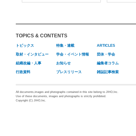
TOPICS & CONTENTS
トピックス
特集・連載
ARTICLES
取材・インタビュー
学会・イベント情報
団体・学会
組織改編・人事
お知らせ
編集者コラム
行政資料
プレスリリース
雑誌記事検索
All documents,images and photographs contained in this site belong to JIHO,Inc.
Use of these documents, images and photographs is strictly prohibited.
Copyright (C) JIHO,Inc.