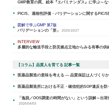
GMP教育の罠、絵本『エパミナンダス』に学ぶ～
PIC/S、適格性評価・バリデーションに関するPIC/
図解で学ぶGMP 第7版
バリデーションの「形」
2025/10/27
INTERVIEW
多層的な輸送手段と防災拠点立地からみる有事の供
【コラム】品質人を育てる 記事一覧
医薬品製造の意味を考える ― 品質保証は人づくり
医薬品製造所における不正・確信犯的SOP違反を防
「逸脱／OOS調査の時間がない」という誤解～
2026/04/03