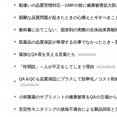
勘違いの品質苦情対応－GMPの前に健康被害拡大防
困難な品質問題が起きたときの心構えと今すべきこ
教科書に出てこない、固形剤の実際の生体由来異物
医薬品の品質保証が希望する仕事でなかったとき～
孤独なQA長を支える言葉たち
2024/08/02
「性弱説」～人が不正をしてしまう理由
2024/06/28
QA＆QCも品質保証にプラスして効率化／コスト
2024/05/24
小林製薬のサプリメントの健康被害をQAの立場か
安定性モニタリングの規格不適合による製品回収と