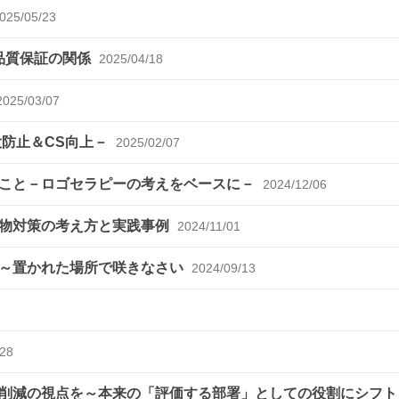
025/05/23
品質保証の関係
2025/04/18
2025/03/07
大防止＆CS向上－
2025/02/07
きこと－ロゴセラピーの考えをベースに－
2024/12/06
異物対策の考え方と実践事例
2024/11/01
き～置かれた場所で咲きなさい
2024/09/13
/28
ト削減の視点を～本来の「評価する部署」としての役割にシフト