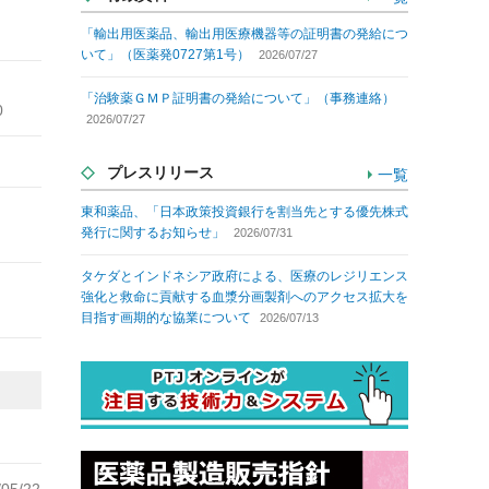
「輸出用医薬品、輸出用医療機器等の証明書の発給につ
いて」（医薬発0727第1号）
2026/07/27
「治験薬ＧＭＰ証明書の発給について」（事務連絡）
0
2026/07/27
プレスリリース
一覧
東和薬品、「日本政策投資銀行を割当先とする優先株式
発行に関するお知らせ」
2026/07/31
タケダとインドネシア政府による、医療のレジリエンス
強化と救命に貢献する血漿分画製剤へのアクセス拡大を
目指す画期的な協業について
2026/07/13
/05/22