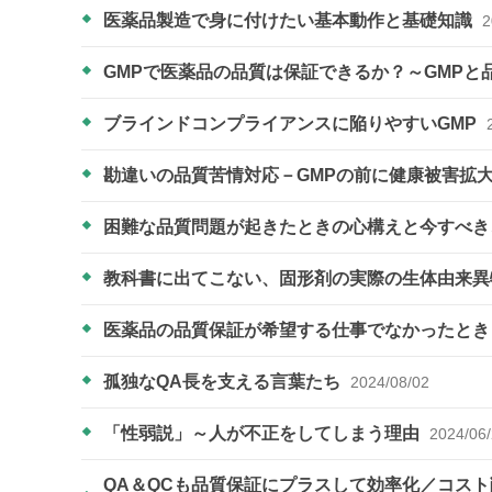
医薬品製造で身に付けたい基本動作と基礎知識
2
GMPで医薬品の品質は保証できるか？～GMPと
ブラインドコンプライアンスに陥りやすいGMP
勘違いの品質苦情対応－GMPの前に健康被害拡
困難な品質問題が起きたときの心構えと今すべ
教科書に出てこない、固形剤の実際の生体由来
医薬品の品質保証が希望する仕事でなかったと
孤独なQA長を支える言葉たち
2024/08/02
「性弱説」～人が不正をしてしまう理由
2024/06
QA＆QCも品質保証にプラスして効率化／コス