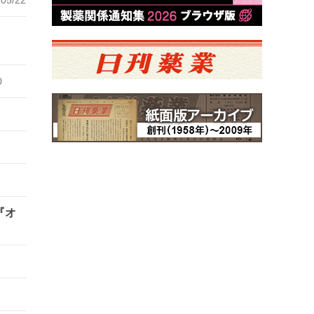
から
0
『オ