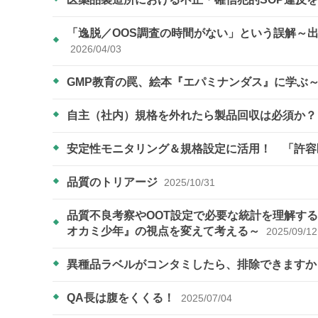
「逸脱／OOS調査の時間がない」という誤解
2026/04/03
GMP教育の罠、絵本『エパミナンダス』に学ぶ
自主（社内）規格を外れたら製品回収は必須か
安定性モニタリング＆規格設定に活用！ 「許
品質のトリアージ
2025/10/31
品質不良考察やOOT設定で必要な統計を理解する
オカミ少年』の視点を変えて考える～
2025/09/12
異種品ラベルがコンタミしたら、排除できます
QA長は腹をくくる！
2025/07/04