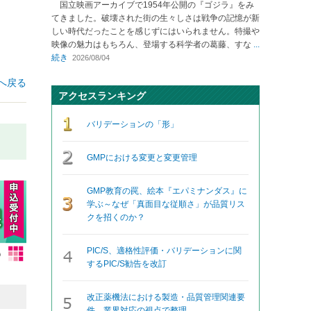
国立映画アーカイブで1954年公開の『ゴジラ』をみ
てきました。破壊された街の生々しさは戦争の記憶が新
しい時代だったことを感じずにはいられません。特撮や
映像の魅力はもちろん、登場する科学者の葛藤、すな
...
続き
2026/08/04
へ戻る
アクセスランキング
バリデーションの「形」
GMPにおける変更と変更管理
GMP教育の罠、絵本『エパミナンダス』に
学ぶ～なぜ「真面目な従順さ」が品質リス
クを招くのか？
PIC/S、適格性評価・バリデーションに関
するPIC/S勧告を改訂
改正薬機法における製造・品質管理関連要
件、業界対応の視点で整理