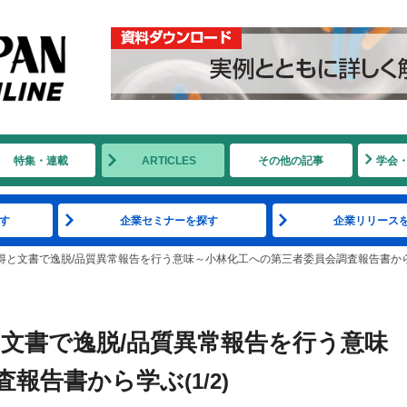
特集・連載
ARTICLES
その他の記事
学会
す
企業セミナーを探す
企業リリース
得と文書で逸脱/品質異常報告を行う意味～小林化工への第三者委員会調査報告書か
と文書で逸脱/品質異常報告を行う意味
査報告書から学ぶ
(1/2)