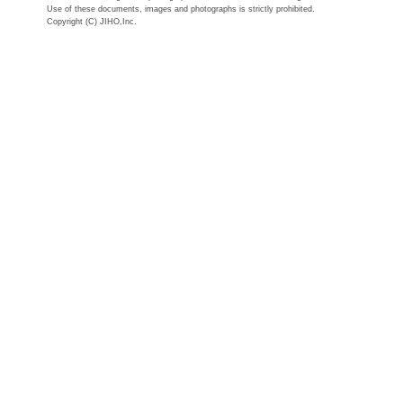
Use of these documents, images and photographs is strictly prohibited.
Copyright (C) JIHO,Inc.