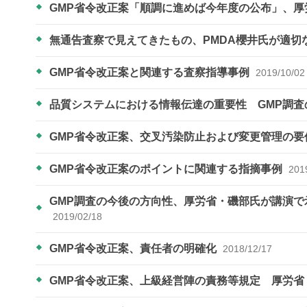
GMP省令改正案「順調に進めば今年度の公布」、
無通告査察で見えてきたもの、PMDA櫻井氏が適切
GMP省令改正案と関連する査察指導事例
2019/10/02
品質システムにおける情報伝達の重要性 GMP調
GMP省令改正案、交叉汚染防止および変更管理の要
GMP省令改正案のポイントに関連する指摘事例
201
GMP調査の今後の方向性、厚労省・磯部氏が講演で
2019/02/18
GMP省令改正案、責任者の明確化
2018/12/17
GMP省令改正案、上級経営陣の責務等規定 厚労