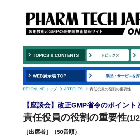
TOPICS & CONTENTS
トピックス
WEB展示場 TOP
製品・サービスを探
PTJ ONLINE トップ
ARTICLES
責任役員の役割の重要性
【座談会】改正GMP省令のポイント
責任役員の役割の重要性
(1/2
［出席者］（50音順）