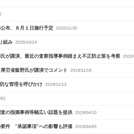
6
旬公布、８月１日施行予定
2020/11/30
取り組み
2020/10/14
澤氏が講演、最近の査察指導事例踏まえ不正防止策を考察
2020/
、厚労省飯野氏が講演でコメント
2019/11/18
適切な管理を呼びかけ
2019/11/13
/02
調査の指摘事例等幅広い話題を提供
2019/04/10
要件 ”承認事項”への影響も評価
2019/04/05