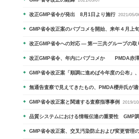
改正GMP省令が発出 8月1日より施行
2021/05/0
GMP省令改正案のパブコメを開始、来年４月上
改正GMP省令への対応 ― 第一三共グループの
改正GMP省令、年内にパブコメか PMDA赤
GMP省令改正案「順調に進めば今年度の公布」
無通告査察で見えてきたもの、PMDA櫻井氏が
GMP省令改正案と関連する査察指導事例
2019/10
品質システムにおける情報伝達の重要性 GMP
GMP省令改正案、交叉汚染防止および変更管理の