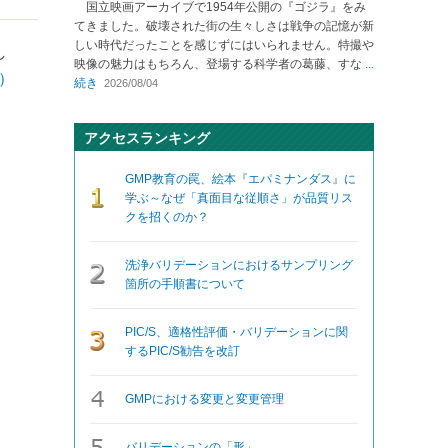
国立映画アーカイブで1954年公開の『ゴジラ』をみ
てきました。破壊された街の生々しさは戦争の記憶が新
しい時代だったことを感じずにはいられません。特撮や
し
映像の魅力はもちろん、登場する科学者の葛藤、すな
...
）
続き
2026/08/04
アクセスランキング
GMP教育の罠、絵本『エパミナンダス』に
学ぶ～なぜ「真面目な従順さ」が品質リス
クを招くのか？
洗浄バリデーションにおけるサンプリング
箇所の手順書について
PIC/S、適格性評価・バリデーションに関
するPIC/S勧告を改訂
GMPにおける変更と変更管理
バリデーションの「形」