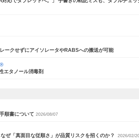
、DI対応でタブレットへ。」 手書きの転記ミスも、ダブルチェッ
レークせずにアイソレータやRABSへの搬送が可能
®
 変性エタノール消毒剤
手順書について
2026/08/07
～なぜ「真面目な従順さ」が品質リスクを招くのか？
2026/02/2