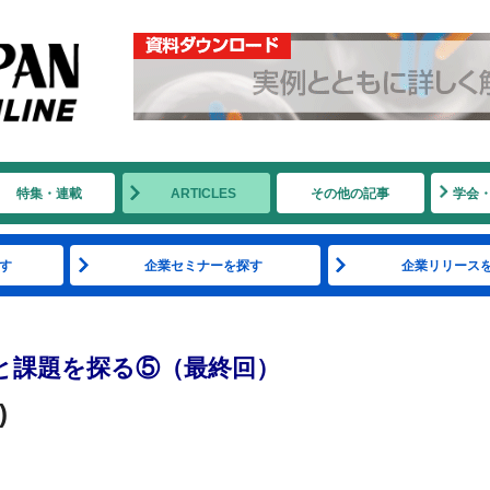
特集・連載
ARTICLES
その他の記事
学会
す
企業セミナーを探す
企業リリース
と課題を探る⑤（最終回）
)