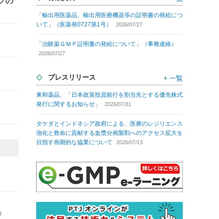
クの
「輸出用医薬品、輸出用医療機器等の証明書の発給につ
いて」（医薬発0727第1号）
2026/07/27
「治験薬ＧＭＰ証明書の発給について」（事務連絡）
2026/07/27
プレスリリース
一覧
東和薬品、「日本政策投資銀行を割当先とする優先株式
発行に関するお知らせ」
2026/07/31
タケダとインドネシア政府による、医療のレジリエンス
強化と救命に貢献する血漿分画製剤へのアクセス拡大を
目指す画期的な協業について
2026/07/13
0