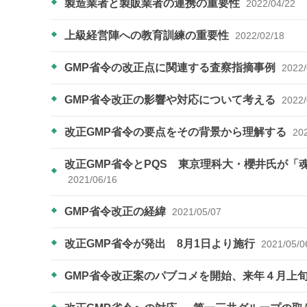
製造業者と製販業者の連携の重要性
2022/04/22
上級経営陣への教育訓練の重要性
2022/02/18
GMP省令の改正点に関連する査察指摘事例
2022/
GMP省令改正の影響や対応について考える
2022/
改正GMP省令の要点をその背景から理解する
20
改正GMP省令とPQS 東京理科大・櫻井氏が「
2021/06/16
GMP省令改正の経緯
2021/05/07
改正GMP省令が発出 8月1日より施行
2021/05/0
GMP省令改正案のパブコメを開始、来年４月上