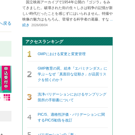
国立映画アーカイブで1954年公開の『ゴジラ』をみ
てきました。破壊された街の生々しさは戦争の記憶が新
しい時代だったことを感じずにはいられません。特撮や
映像の魅力はもちろん、登場する科学者の葛藤、すな
...
へ戻る
続き
2026/08/04
アクセスランキング
GMPにおける変更と変更管理
GMP教育の罠、絵本『エパミナンダス』に
学ぶ～なぜ「真面目な従順さ」が品質リス
クを招くのか？
洗浄バリデーションにおけるサンプリング
箇所の手順書について
PIC/S、適格性評価・バリデーションに関
するPIC/S勧告を改訂
バリデーションの「形」