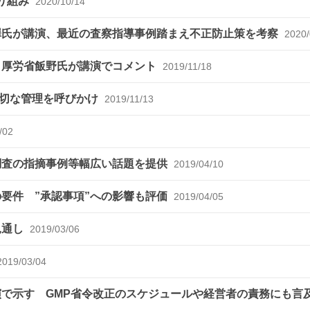
取り組み
2020/10/14
澤氏が講演、最近の査察指導事例踏まえ不正防止策を考察
2020/
、厚労省飯野氏が講演でコメント
2019/11/18
適切な管理を呼びかけ
2019/11/13
/02
調査の指摘事例等幅広い話題を提供
2019/04/10
要件 ”承認事項”への影響も評価
2019/04/05
見通し
2019/03/06
2019/03/04
演で示す GMP省令改正のスケジュールや経営者の責務にも言