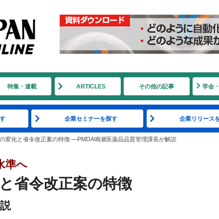
特集・連載
ARTICLES
その他の記事
学会
す
企業セミナーを探す
企業リリース
の変化と省令改正案の特徴 ―​PMDA鳴瀬医薬品品質管理課長が解説
水準へ
化と省令改正案の特徴
解説