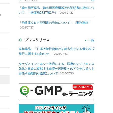
「輸出用医薬品、輸出用医療機器等の証明書の発給につ
いて」（医薬発0727第1号）
2026/07/27
0
「治験薬ＧＭＰ証明書の発給について」（事務連絡）
2026/07/27
プレスリリース
一覧
東和薬品、「日本政策投資銀行を割当先とする優先株式
発行に関するお知らせ」
2026/07/31
タケダとインドネシア政府による、医療のレジリエンス
強化と救命に貢献する血漿分画製剤へのアクセス拡大を
目指す画期的な協業について
2026/07/13