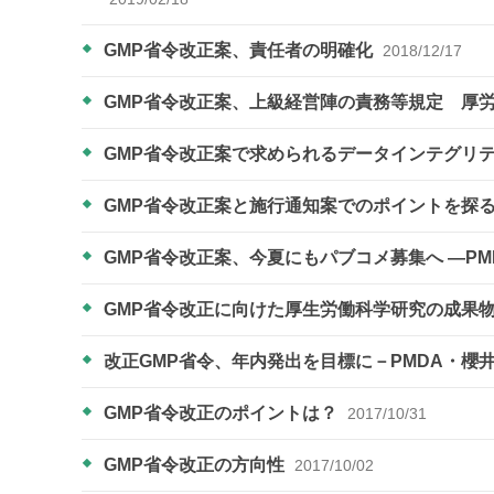
GMP省令改正案、責任者の明確化
2018/12/17
GMP省令改正案、上級経営陣の責務等規定 厚
GMP省令改正案で求められるデータインテグリ
GMP省令改正案と施行通知案でのポイントを探
GMP省令改正案、今夏にもパブコメ募集へ ―P
GMP省令改正に向けた厚生労働科学研究の成果
改正GMP省令、年内発出を目標に－PMDA・櫻
GMP省令改正のポイントは？
2017/10/31
GMP省令改正の方向性
2017/10/02