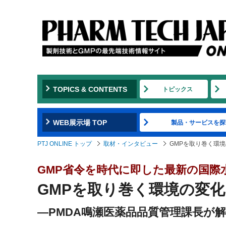
TOPICS & CONTENTS
トピックス
WEB展示場 TOP
製品・サービスを探
PTJ ONLINE トップ
取材・インタビュー
GMPを取り巻く環境
GMP省令を時代に即した最新の国際
GMPを取り巻く環境の変
―​PMDA鳴瀬医薬品品質管理課長が