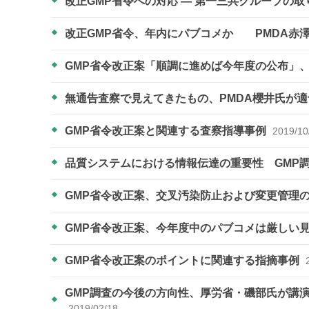
改正GMP省令への対応 ― 第一三共グループの
改正GMP省令、年内にパブコメか PMDA赤
GMP省令改正案「順調に進めば今年度の公布」
無通告査察で見えてきたもの、PMDA櫻井氏が
GMP省令改正案と関連する査察指導事例
2019/10
品質システムにおける情報伝達の重要性 GMP
GMP省令改正案、交叉汚染防止および変更管理の
GMP省令改正案、今年度中のパブコメは厳しい
GMP省令改正案のポイントに関連する指摘事例
GMP調査の今後の方向性、厚労省・磯部氏が講
2019/02/18