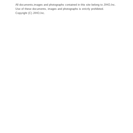
All documents,images and photographs contained in this site belong to JIHO,Inc.
Use of these documents, images and photographs is strictly prohibited.
Copyright (C) JIHO,Inc.