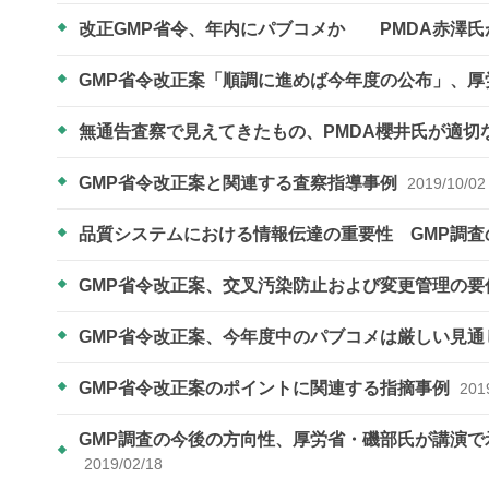
改正GMP省令、年内にパブコメか PMDA赤澤
GMP省令改正案「順調に進めば今年度の公布」、
無通告査察で見えてきたもの、PMDA櫻井氏が適切
GMP省令改正案と関連する査察指導事例
2019/10/02
品質システムにおける情報伝達の重要性 GMP調
GMP省令改正案、交叉汚染防止および変更管理の要
GMP省令改正案、今年度中のパブコメは厳しい見
GMP省令改正案のポイントに関連する指摘事例
201
GMP調査の今後の方向性、厚労省・磯部氏が講演で
2019/02/18