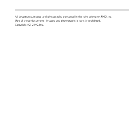
All documents,images and photographs contained in this site belong to JIHO,Inc.
Use of these documents, images and photographs is strictly prohibited.
Copyright (C) JIHO,Inc.