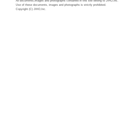
All documents,images and photographs contained in this site belong to JIHO,Inc.
Use of these documents, images and photographs is strictly prohibited.
Copyright (C) JIHO,Inc.