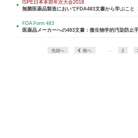
ISPE日本本部年次大会2018
無菌医薬品製造においてFDA483文書から学ぶこと
FDA Form 483
医薬品メーカーへの483文書：微生物学的汚染防止
ペ
…
先頭へ
前へ
2
ー
ジ