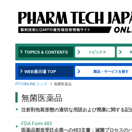
TOPICS & CONTENTS
トピックス
WEB展示場 TOP
製品・サービスを探す
PTJ ONLINE トップ
無菌医薬品
無菌医薬品
注射剤包装形態の適切な用語および廃棄に関する記
FDA Form 483
医薬品製造受託企業への483文書：滅菌プロセスの