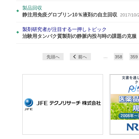
製品回収
静注用免疫グロブリン10％液剤の自主回収
2017/10/
製剤研究者が注目する一押しトピック
治験用タンパク質製剤の静脈内投与時の課題の克服
ペ
…
先頭へ
前へ
358
359
ー
ジ