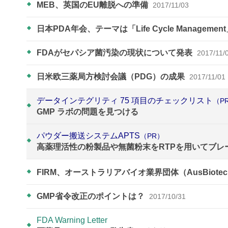
MEB、英国のEU離脱への準備
2017/11/03
日本PDA年会、テーマは「Life Cycle Managemen
FDAがセパシア菌汚染の現状について発表
2017/11/
日米欧三薬局方検討会議（PDG）の成果
2017/11/01
データインテグリティ 75 項目のチェックリスト
（P
GMP ラボの問題を見つける
パウダー搬送システムAPTS
（PR）
高薬理活性の粉製品や無菌粉末をRTPを用いてブレ
FIRM、オーストラリアバイオ業界団体（AusBiot
GMP省令改正のポイントは？
2017/10/31
FDA Warning Letter