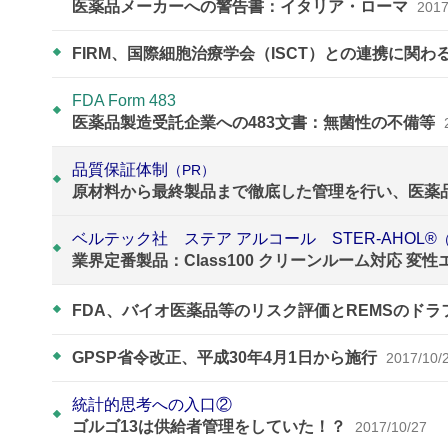
医薬品メーカーへの警告書：イタリア・ローマ
2017
FIRM、国際細胞治療学会（ISCT）との連携に関わ
FDA Form 483
医薬品製造受託企業への483文書：無菌性の不備等
品質保証体制
（PR）
原材料から最終製品まで徹底した管理を行い、医薬
ベルテック社 ステア アルコール STER-AHOL®
業界定番製品：Class100 クリーンルーム対応 変
FDA、バイオ医薬品等のリスク評価とREMSのド
GPSP省令改正、平成30年4月1日から施行
2017/10/
統計的思考への入口②
ゴルゴ13は供給者管理をしていた！？
2017/10/27