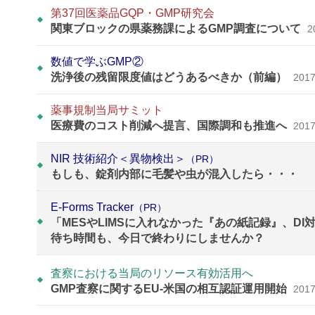
第37回医薬品GQP・GMP研究会
関東ブロックの県薬務課によるGMP調査について
2
数値で学ぶGMP②
洗浄後の残留限度値はどうあるべきか（前編）
2017
薬事規制当局サミット
医療費のコスト削減へ提言、国際調和も推進へ
2017
NIR 技術紹介＜異物検出＞
（PR）
もしも、錠剤内部に毛髪や虫が混入したら・・・
E-Forms Tracker
（PR）
「MESやLIMSに入れなかった『あの紙記録』、D
待ち時間も、今日で終わりにしませんか？
査察における当局のリソース有効活用へ
GMP査察に関するEU-米国の相互認証運用開始
2017