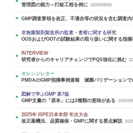
管理図の能力～打錠工程を例に
2025/09/05
GMP調査要領を改正、不適合等の状況を含む調査
非無菌製剤製造所の監査・査察に関する研究
OOSおよびOOTの試験結果の取り扱いに関する指
INTERVIEW
研究者からのキャリアチェンジでPQS強化に挑む
2
オレンジレター
PMDAのGMP指摘事例速報 滅菌バリデーション
図解で学ぶGMP 第7版
GMP文書の「原本」には2種類の意味がある
2025/0
2025年 ISPE日本本部 年次大会
改正薬機法、品質確保・GMPに関する要点解説
202