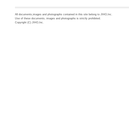
All documents,images and photographs contained in this site belong to JIHO,Inc.
Use of these documents, images and photographs is strictly prohibited.
Copyright (C) JIHO,Inc.