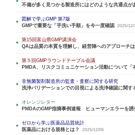
不備が多く見つかる製造所にはどのような共通点が
図解で学ぶGMP 第7版
GMPで重要な「手洗い手順」を今一度確認
2025/12/
第15回富山県GMP講演会
QAは品質の本質を理解し、経営陣へのアプローチ
第５回GMPラウンドテーブル会議
PMDA、リスクコミュニケーション活動について
非無菌製剤製造所の監査・査察に関する研究
洗浄バリデーションでの目視による洗浄確認に関す
オレンジレター
PMDAのGMP指摘事例速報 ヒューマンエラーを
ゼロから学ぶ医薬品品質統計
医薬品における規格とは？
2025/12/05