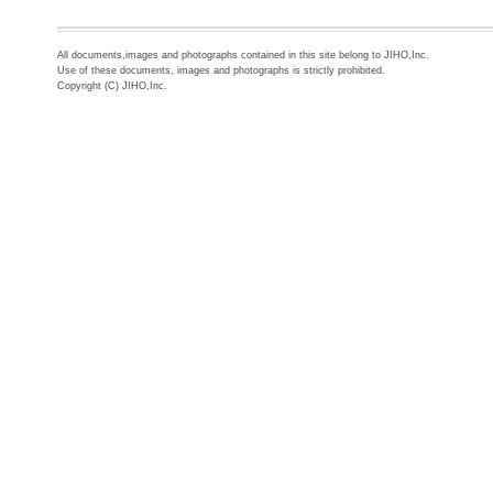
All documents,images and photographs contained in this site belong to JIHO,Inc.
Use of these documents, images and photographs is strictly prohibited.
Copyright (C) JIHO,Inc.