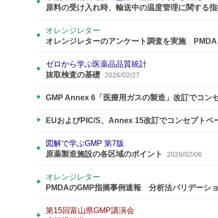
原料の受け入れ時、輸送中の温度管理に関する
オレンジレター
オレンジレターのアンケート調査を実施 PMD
ゼロから学ぶ医薬品品質統計
抜取検査の基礎
2026/02/27
GMP Annex 6「医療用ガスの製造」改訂でコン
EUおよびPIC/S、Annex 15改訂でコンセ
図解で学ぶGMP 第7版
原薬製造施設の各区域のポイント
2026/02/06
オレンジレター
PMDAのGMP指摘事例速報 分析法バリデー
第15回富山県GMP講演会