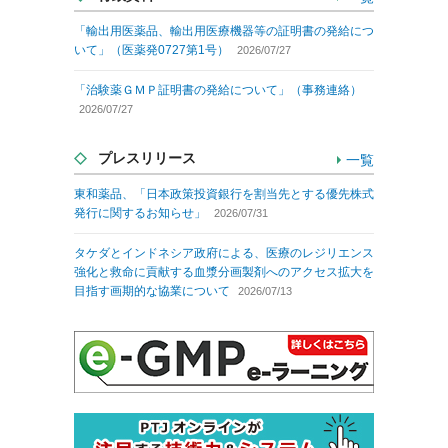
「輸出用医薬品、輸出用医療機器等の証明書の発給につ
いて」（医薬発0727第1号）
2026/07/27
「治験薬ＧＭＰ証明書の発給について」（事務連絡）
2026/07/27
プレスリリース
一覧
東和薬品、「日本政策投資銀行を割当先とする優先株式
発行に関するお知らせ」
2026/07/31
タケダとインドネシア政府による、医療のレジリエンス
強化と救命に貢献する血漿分画製剤へのアクセス拡大を
目指す画期的な協業について
2026/07/13