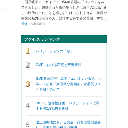
国立映画アーカイブで1954年公開の『ゴジラ』をみ
てきました。破壊された街の生々しさは戦争の記憶が新
しい時代だったことを感じずにはいられません。特撮や
映像の魅力はもちろん、登場する科学者の葛藤、すな
...
続き
2026/08/04
アクセスランキング
バリデーションの「形」
GMPにおける変更と変更管理
GMP教育の罠、絵本『エパミナンダス』に
学ぶ～なぜ「真面目な従順さ」が品質リス
クを招くのか？
PIC/S、適格性評価・バリデーションに関
するPIC/S勧告を改訂
改正薬機法における製造・品質管理関連要
件、業界対応の視点で整理