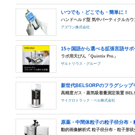
いつでも・どこでも・簡単に！
ハンドヘルド型 気中パーティクルカウンタ
アズワン株式会社
15ヶ国語から選べる拡張言語サポ
ラボ用天びん「Quintix Pro」
ザルトリウス・グループ
新世代BELSORPのフラグシップ
高精度ガス・蒸気吸着量測定装置 BELSO
マイクロトラック・ベル株式会社
原薬・中間体粒子の粒子径分布・
動的画像解析式 粒子径分布・粒子形状分析装