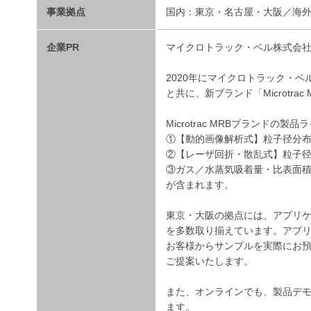
事業拠点
国内：東京・名古屋・大阪／海
企業PR
マイクロトラック・ベル株式会
2020年にマイクロトラック・ベ
と共に、新ブランド「Microtra
Microtrac MRBブランド
①【動的画像解析式】粒子径分
②【レーザ回折・散乱式】粒子
③ガス／水蒸気吸着量・比表面
が含まれます。
東京・大阪の拠点には、アプリケー
を多数取り揃えています。アプ
お客様からサンプルを実際にお
ご提案いたします。
また、オンラインでも、製品デ
ます。