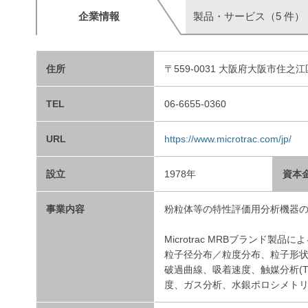
企業情報
製品・サービス（5 件）
住所
〒559-0031 大阪府大阪市住之江区
TEL
06-6655-0360
URL
https://www.microtrac.com/jp/
設立
1978年
資本
事業内容
粉粒体等の特性評価用分析機器
Microtrac MRBブランド製品
粒子径分布／粒度分布、粒子形
破過曲線、吸着速度、触媒分析(T
度、ガス分析、水銀ポロシメト