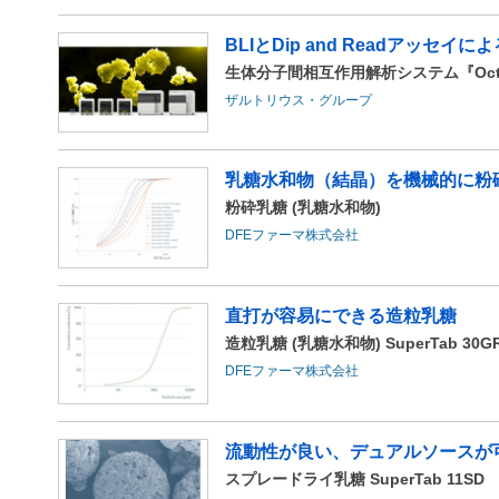
BLIとDip and Readアッセ
生体分子間相互作用解析システム『Octet
ザルトリウス・グループ
乳糖水和物（結晶）を機械的に粉
粉砕乳糖 (乳糖水和物)
DFEファーマ株式会社
直打が容易にできる造粒乳糖
造粒乳糖 (乳糖水和物) SuperTab 30G
DFEファーマ株式会社
流動性が良い、デュアルソースが
スプレードライ乳糖 SuperTab 11SD