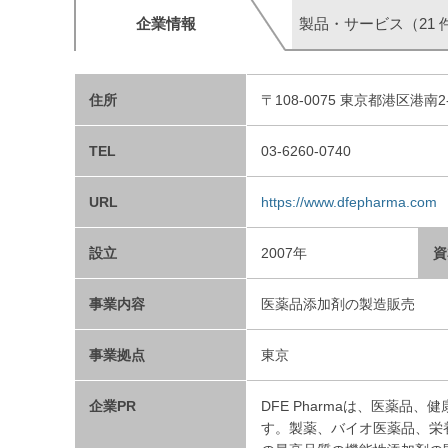
企業情報
製品・サービス（21 
住所
〒108-0075 東京都港区港南2
TEL
03-6260-0740
URL
https://www.dfepharma.com
設立
2007年
資
事業内容
医薬品添加剤の製造販売
事業拠点
東京
企業PR
DFE Pharmaは、医薬
す。製薬、バイオ医薬品、栄