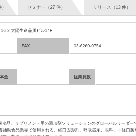
件）
セミナー（27 件）
リリース（13 件）
-16-2 太陽生命品川ビル14F
FAX
03-6260-0754
本金
従業員数
品、健康食品、サプリメント用の添加剤ソリューションのグローバルリーダー
養補助食品業界で使用される、経口固形剤、呼吸器系、眼科、非経口製