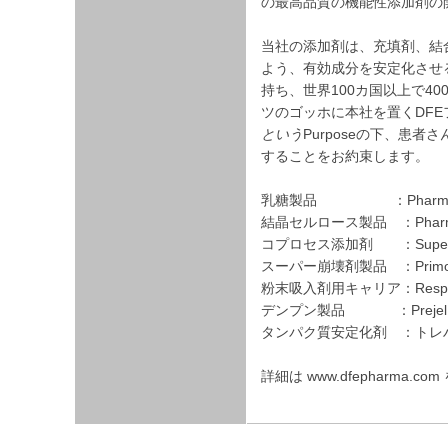
の最高品質の機能性添加剤の
当社の添加剤は、充填剤、結
よう、有効成分を安定化させる
持ち、世界100カ国以上で4
ツのゴッホに本社を置くDFE
という
Purposeの下、患
することをお約束します。
乳糖製品 ：Pharmatose, La
結晶セルロース製品 ：Pharm
コプロセス添加剤 ：SuperTab 
スーパー崩壊剤製品 ：Primojel,
粉末吸入剤用キャリア：Respitos
デンプン製品 ：Prejel PA-PH,
タンパク質安定化剤 ：トレハロース (B
詳細は www.dfepharma.c