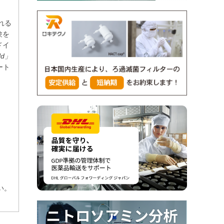
れる
験を
ドイ
ld
」
ート
さい。