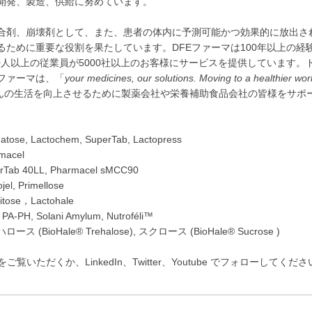
開発、製造、供給に努めています。
合剤、崩壊剤として、また、患者の体内に予測可能かつ効果的に放出さ
ために重要な役割を果たしています。DFEファーマは100年以上の経
00人以上の従業員が5000社以上のお客様にサービスを提供しています。
ファーマは、「
your medicines, our solutions. Moving to a healthier wor
者さんの生活を向上させるために製薬会社や栄養補助食品会社の皆様をサポ
ctochem, SuperTab, Lactopress
acel
40LL, Pharmacel sMCC90
 Primellose
e，Lactohale
 Solani Amylum, Nutroféli™
ioHale® Trehalose), スクロース (BioHale® Sucrose )
om をご覧いただくか、LinkedIn、Twitter、Youtube でフォローしてくだ