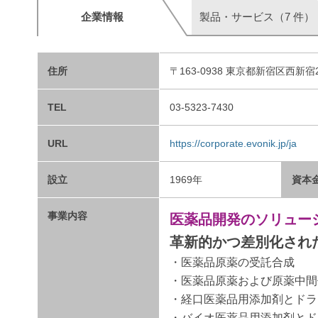
企業情報
製品・サービス（7 件）
住所
〒163-0938 東京都新宿区西新宿
TEL
03-5323-7430
URL
https://corporate.evonik.jp/ja
設立
1969年
資本
事業内容
医薬品開発のソリュー
革新的かつ差別化され
・医薬品原薬の受託合成
・医薬品原薬および原薬中間
・経口医薬品用添加剤とド
・バイオ医薬品用添加剤とド