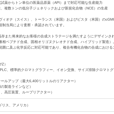
究試薬からトン単位の医薬品原薬（API）まで対応可能な生産能力
造、複数トンの低分子ジェネリックおよび新規化合物（NCE）の生産
ヴィオナ（スイス）、トーランス（米国）およびビスタ（米国）のcGM
の規制当局により査察・承認されています。
は既存また将来的なお客様の合成ストラテージを満たすようにデザインさ
液相ペプチド合成、固相オリゴヌクレオチド合成、ハイブリッド製造）
範囲に及ぶ化学反応に対応可能であり、複合有機化合物の合成における
びZ）
HPLC、標準的クロマトグラフィー、イオン交換、サイズ排除クロマトグ
ールアップ（最大6,400リットルのリアクター）
用の製造ラインなど）
ト、高圧装置、ループリアクター）
ギリス、アメリカ）