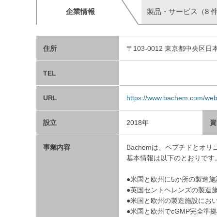
企業情報
製品・サービス（8 
住所
〒103-0012 東京都中央区日
TEL
URL
https://www.bachem.com/web
設立
2018年
資
事業内容
Bachemは、ペプチドとオ
基本情報は以下のとおりです
●米国と欧州に5か所の製造施
●英国セントヘレンズの製造施設
●米国と欧州の製造施設にお
●米国と欧州でcGMP完全準