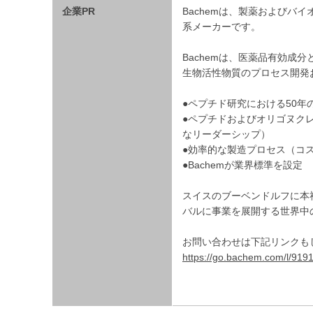
企業PR
Bachemは、製薬およびバ
系メーカーです。
Bachemは、医薬品有効成
生物活性物質のプロセス開発
●ペプチド研究における50年
●ペプチドおよびオリゴヌク
なリーダーシップ）
●効率的な製造プロセス（コ
●Bachemが業界標準を設定
スイスのブーベンドルフに本社
バルに事業を展開する世界中
お問い合わせは下記リンクも
https://go.bachem.com/l/91