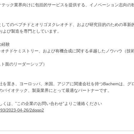
イオテック業界向けに包括的サービスを提供する、イノベーション志向の
分としてのペプチドとオリゴヌクレオチド、および研究目的のための革新
および製造を専門としています。
の経験
レオチドケミストリー、および有機合成に関する卓越したノウハウ（技
スト面のリーダーシップ）
を置き、ヨーロッパ、米国、アジアに関連会社を持つBachemは、グ
のバイオテック、製薬業界にとって最適なパートナーです。
しくは、”この企業のお問い合わせ”よりご連絡ください
9193/2023-04-26/2dqqp2