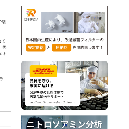
P製
れて
。弊
エキ
ラ