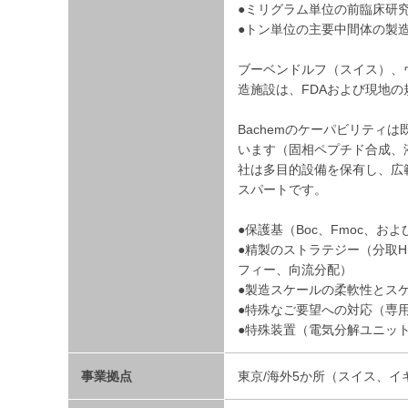
●ミリグラム単位の前臨床研
●トン単位の主要中間体の製
ブーベンドルフ（スイス）、
造施設は、FDAおよび現地
Bachemのケーパビリティ
います（固相ペプチド合成、
社は多目的設備を保有し、広
スパートです。
●保護基（Boc、Fmoc、およ
●精製のストラテジー（分取
フィー、向流分配）
●製造スケールの柔軟性とスケ
●特殊なご要望への対応（専
●特殊装置（電気分解ユニッ
事業拠点
東京/海外5か所（スイス、イ