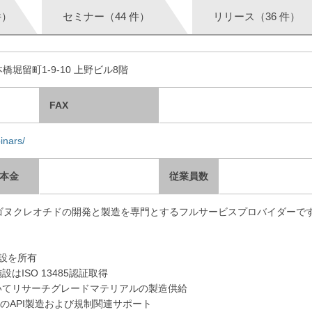
件）
セミナー（44 件）
リリース（36 件）
本橋堀留町1-9-10 上野ビル8階
FAX
inars/
本金
従業員数
リゴヌクレオチドの開発と製造を専門とするフルサービスプロバイダーで
。
設を所有
はISO 13485認証取得
いてリサーチグレードマテリアルの製造供給
拠のAPI製造および規制関連サポート