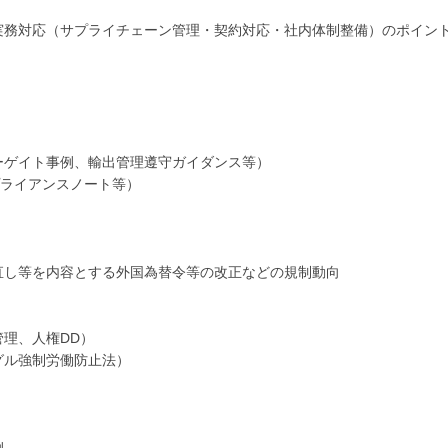
実務対応（サプライチェーン管理・契約対応・社内体制整備）のポイン
ゲイト事例、輸出管理遵守ガイダンス等）
ライアンスノート等）
し等を内容とする外国為替令等の改正などの規制動向
理、人権DD）
グル強制労働防止法）
例