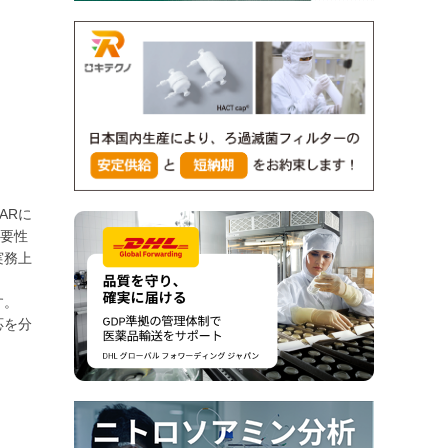
ARに
重要性
実務上
す。
応を分