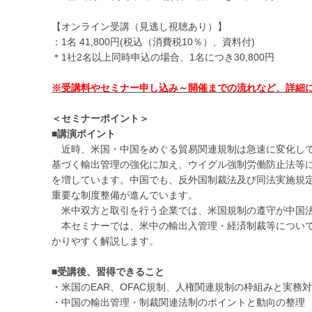
【オンライン受講（見逃し視聴あり）】
：1名 41,800円(税込（消費税10％）、資料付)
＊1社2名以上同時申込の場合、1名につき30,800円
※受講料やセミナー申し込み～開催までの流れなど、詳細に
＜セミナーポイント＞
■講演ポイント
近時、米国・中国をめぐる貿易関連規制は急速に変化して
基づく輸出管理の強化に加え、ウイグル強制労働防止法等に
を増しています。中国でも、反外国制裁法及び同法実施規
重要な制度整備が進んでいます。
米中双方と取引を行う企業では、米国規制の遵守が中国法
本セミナーでは、米中の輸出入管理・経済制裁等について
かりやすく解説します。
■受講後、習得できること
・米国のEAR、OFAC規制、人権関連規制の枠組みと実務
・中国の輸出管理・制裁関連法制のポイントと動向の整理