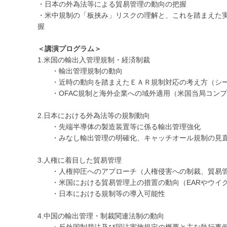
・日本の外為法等による貿易管理の動向の把握
・米中規制の「板挟み」リスクの理解と、これを踏まえた
握
＜講演プログラム＞
1.米国の輸出入管理規制・経済制裁
・輸出管理規制の動向
・近時の動向を踏まえたＥＡＲ規制対応の考え方（シー
・OFAC規制と海外企業への域外適用（米国当局コンプ
2.日本における外為法等の規制動向
・先端半導体の製造装置等に係る輸出管理強化
・みなし輸出管理の明確化、キャッチオール規制の見直
3.人権に着目した貿易管理
・人権抑圧へのアプローチ（人権侵害への制裁、貿易管
・米国における貿易管理上の措置の動向（EARやウイ
・日本における規制等の導入可能性
4.中国の輸出管理・制裁関連法制の動向
・反外国制裁法及び同法実施規定の概要と主な執行事