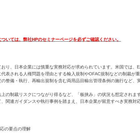
ついては、弊社HPのセミナーページを必ずご確認ください。
おり、日本企業には慎重な実務対応が求められています。米国では、E
代表される人権問題を理由とする輸入規制やOFAC規制などの制裁が
定の整備・執行、再輸出規制を含む両用品目輸出管理条例の施行など、
上の制裁リスクにつながり得るなど、「板挟み」の状況も想定されま
、関連ガイダンスや執行事例を踏まえ、日本企業が留意すべき実務対
対応の要点の理解