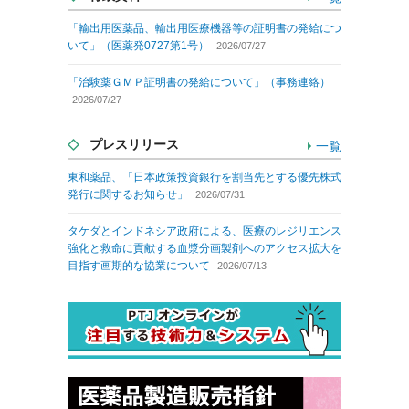
「輸出用医薬品、輸出用医療機器等の証明書の発給につ
いて」（医薬発0727第1号）
2026/07/27
「治験薬ＧＭＰ証明書の発給について」（事務連絡）
2026/07/27
プレスリリース
一覧
東和薬品、「日本政策投資銀行を割当先とする優先株式
発行に関するお知らせ」
2026/07/31
タケダとインドネシア政府による、医療のレジリエンス
強化と救命に貢献する血漿分画製剤へのアクセス拡大を
目指す画期的な協業について
2026/07/13