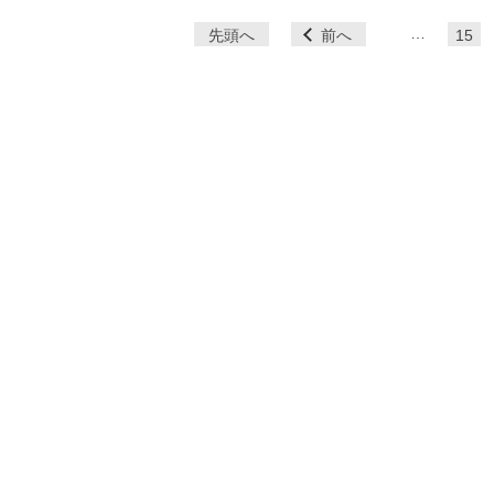
ペ
…
先頭へ
前へ
15
ー
ジ