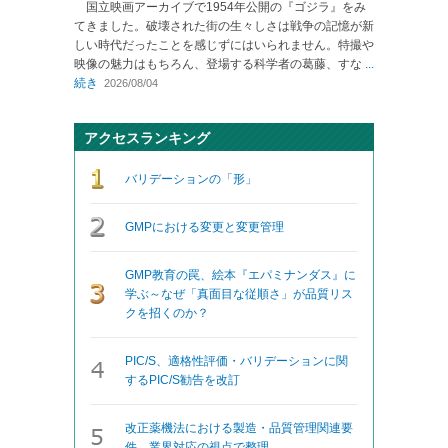
国立映画アーカイブで1954年公開の『ゴジラ』をみ
てきました。破壊された街の生々しさは戦争の記憶が新
しい時代だったことを感じずにはいられません。特撮や
映像の魅力はもちろん、登場する科学者の葛藤、すな
...
続き
2026/08/04
アクセスランキング
バリデーションの「形」
GMPにおける変更と変更管理
GMP教育の罠、絵本『エパミナンダス』に
学ぶ～なぜ「真面目な従順さ」が品質リス
クを招くのか？
PIC/S、適格性評価・バリデーションに関
するPIC/S勧告を改訂
改正薬機法における製造・品質管理関連要
件、業界対応の視点で整理