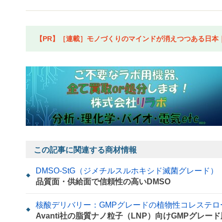
【PR】［連載］モノづくりのマインドが消えつつある日本｜水
この記事に関連する商材情報
DMSO-StG（ジメチルスルホキシド滅菌グレード）
品質面・供給面で信頼性の高いDMSO
核酸デリバリー：GMPグレードの植物性コレステロ
Avanti社の脂質ナノ粒子（LNP）向けGMPグレー