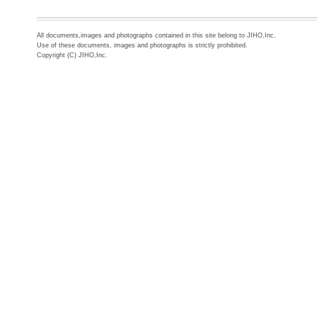
All documents,images and photographs contained in this site belong to JIHO,Inc.
Use of these documents, images and photographs is strictly prohibited.
Copyright (C) JIHO,Inc.