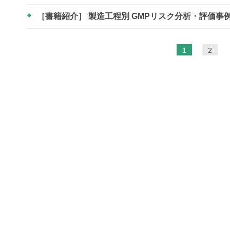
［書籍紹介］ 製造工程別 GMPリスク分析・評価事
ペ
1
2
ー
ジ