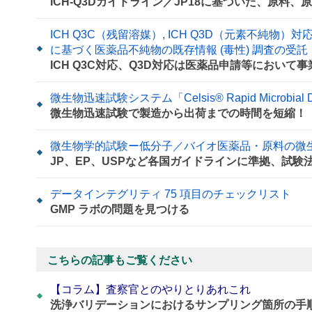
ICH-Q3Dガイドライン／JP18に基づいた、原
ICH Q3C（残留溶媒）, ICH Q3D（元素不純物）対
に基づく医薬品不純物の既存情報 (毒性) 調査の受託
ICH Q3C対応、Q3D対応は医薬品申請等において
微生物迅速試験システム「Celsis® Rapid Microbial Det
微生物迅速試験で製造から出荷までの時間を短縮！
微生物学的試験ー低分子／バイオ医薬品・原料の微
JP、EP、USPなど各国ガイドラインに準拠、試
データインテグリティ 75 項目のチェックリスト
GMP ラボの問題を見つける
こちらの記事もご覧ください
【コラム】査察官とのやりとりあれこれ
洗浄バリデーションにおけるサンプリング箇所の手