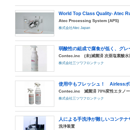
World Top Class Quality- Atec Ru
Atec Processing System (APS)
株式会社Atec Japan
弱酸性の組成で腐食が低く、グレ
Contec.inc (未)滅菌済 次亜塩素
株式会社三ツワフロンテック
使用中もフレッシュ！ Airles
Contec.inc 滅菌済 70%変性エタ
株式会社三ツワフロンテック
人による手洗浄が難しいコンテナサ
洗浄装置