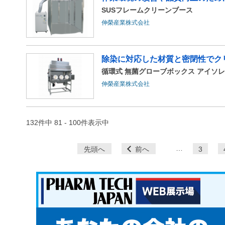
SUSフレームクリーンブース
伸榮産業株式会社
除染に対応した材質と密閉性でクリ
循環式 無菌グローブボックス アイソ
伸榮産業株式会社
132件中 81 - 100件表示中
ペ
…
先頭へ
前へ
3
ー
ジ