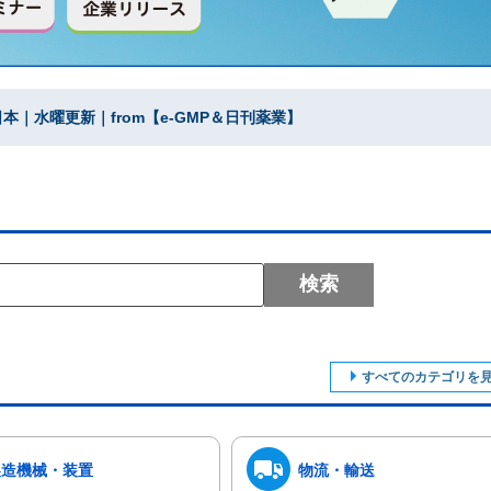
｜水曜更新｜from【e-GMP＆日刊薬業】
検索
すべてのカテゴリを
製造機械・装置
物流・輸送