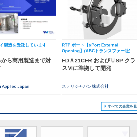
イ製造を受託しています
RTP ポート【αPort External
Opening】(ABCトランスファー社)
ルから商用製造まで対
FDＡ21CFR およびＵSP クラ
す
スⅥに準拠して開発
AppTec Japan
ステリジャパン株式会社
すべての企業を見