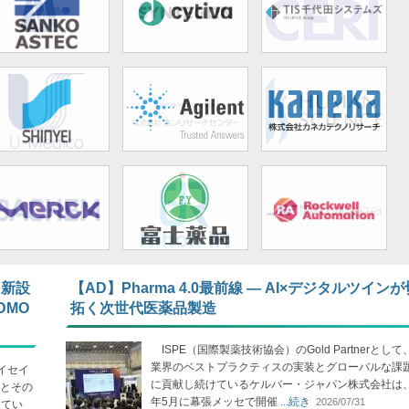
 新設
【AD】Pharma 4.0最前線 ― AI×デジタルツイン
DMO
拓く次世代医薬品製造
ISPE（国際製薬技術協会）のGold Partnerとし
業界のベストプラクティスの実装とグローバルな課
イセイ
に貢献し続けているケルバー・ジャパン株式会社は、2
とその
年5月に幕張メッセで開催
...続き
2026/07/31
めてい