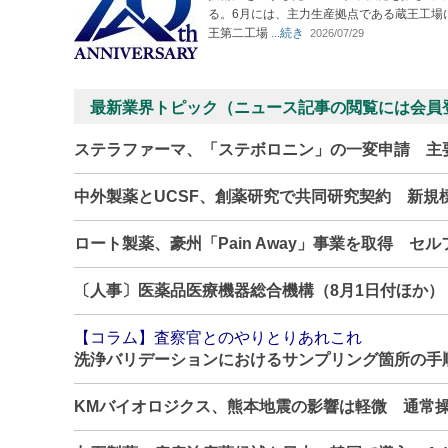
る。6月には、主力生産拠点である蔵王工場
王第二工場
...続き
2026/07/29
最新業界トピック（ニュース記事の閲覧には会員
ステラファーマ、「ステボロニン」の一変申請 主
中外製薬とUCSF、創薬研究で共同研究契約 新規
ロート製薬、豪州「Pain Away」事業を取得 セ
〔人事〕医薬品医療機器総合機構（8月1日付ほか）
【コラム】査察官とのやりとりあれこれ
洗浄バリデーションにおけるサンプリング箇所の手
KMバイオロジクス、熊本地震の影響は軽微 通常