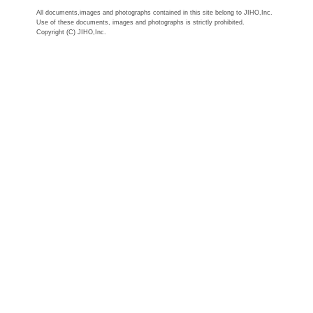
All documents,images and photographs contained in this site belong to JIHO,Inc.
Use of these documents, images and photographs is strictly prohibited.
Copyright (C) JIHO,Inc.