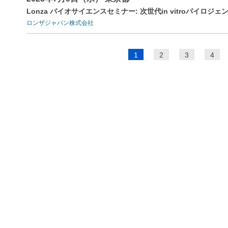
Lonza バイオサイエンスセミナー: 次世代in vitroパイロ
ロンザジャパン株式会社
ペ
1
2
3
4
ー
ジ