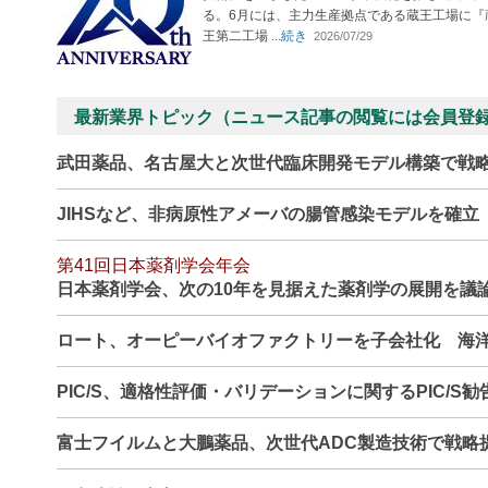
る。6月には、主力生産拠点である蔵王工場に『
王第二工場
...続き
2026/07/29
最新業界トピック（ニュース記事の閲覧には会員登
武田薬品、名古屋大と次世代臨床開発モデル構築で戦
JIHSなど、非病原性アメーバの腸管感染モデルを確
第41回日本薬剤学会年会
日本薬剤学会、次の10年を見据えた薬剤学の展開を議
ロート、オーピーバイオファクトリーを子会社化 海
PIC/S、適格性評価・バリデーションに関するPIC/S
富士フイルムと大鵬薬品、次世代ADC製造技術で戦略