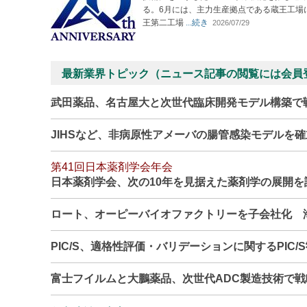
る。6月には、主力生産拠点である蔵王工場
王第二工場
...続き
2026/07/29
最新業界トピック（ニュース記事の閲覧には会員
武田薬品、名古屋大と次世代臨床開発モデル構築で
JIHSなど、非病原性アメーバの腸管感染モデルを
第41回日本薬剤学会年会
日本薬剤学会、次の10年を見据えた薬剤学の展開
ロート、オーピーバイオファクトリーを子会社化 
PIC/S、適格性評価・バリデーションに関するPIC/
富士フイルムと大鵬薬品、次世代ADC製造技術で