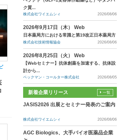
ペプチド（GLP-1受容体作動薬など）やタンパ
ク質...
株式会社ワイエムシィ
2026/08/06
2026年9月17日（木） Web
日本薬局方における常識と第19改正日本薬局方
株式会社技術情報協会
2026/08/06
2026年8月25日（火） Web
【Webセミナー】抗体創薬を加速する、抗体設
ビ
計から...
ベックマン・コールター株式会社
2026/08/05
医
コ
新着企業リリース
一覧
JASIS2026 出展とセミナー発表のご案内
株式会社ワイエムシィ
2026/08/06
AGC Biologics、大手バイオ医薬品企業