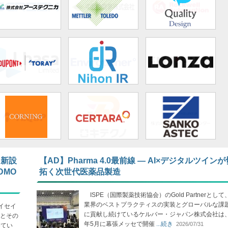
 新設
【AD】Pharma 4.0最前線 ― AI×デジタルツイン
DMO
拓く次世代医薬品製造
ISPE（国際製薬技術協会）のGold Partnerとし
業界のベストプラクティスの実装とグローバルな課
イセイ
に貢献し続けているケルバー・ジャパン株式会社は、2
とその
年5月に幕張メッセで開催
...続き
2026/07/31
めてい