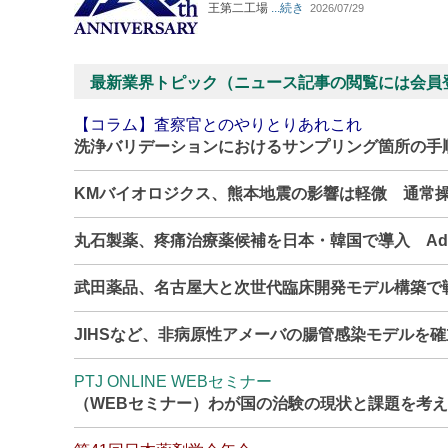
王第二工場
...続き
2026/07/29
最新業界トピック（ニュース記事の閲覧には会員
【コラム】査察官とのやりとりあれこれ
洗浄バリデーションにおけるサンプリング箇所の手
KMバイオロジクス、熊本地震の影響は軽微 通常
丸石製薬、疼痛治療薬候補を日本・韓国で導入 Adn
武田薬品、名古屋大と次世代臨床開発モデル構築で
JIHSなど、非病原性アメーバの腸管感染モデルを
PTJ ONLINE WEBセミナー
（WEBセミナー）わが国の治験の現状と課題を考