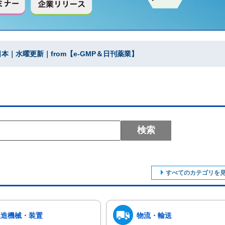
｜水曜更新｜from【e-GMP＆日刊薬業】
検索
すべてのカテゴリを
製造機械・装置
物流・輸送