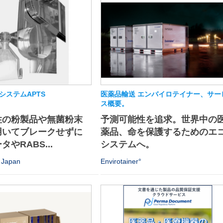
システムAPTS
医薬品輸送 エンバイロテイナー、サー
ス概要。
性の粉製品や無菌粉末
予測可能性を追求。世界中の
用いてブレークせずに
薬品、命を保護するためのエ
やRABS...
システムへ。
Japan
Envirotainer°