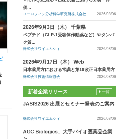
＜ICH-Q3E対応＞E&L試験における分析・評
価...
ユーロフィン分析科学研究所株式会社
2026/08/06
2026年9月3日（木） 千葉県
ペプチド（GLP-1受容体作動薬など）やタンパ
ク質...
株式会社ワイエムシィ
2026/08/06
ビ
2026年9月17日（木） Web
日本薬局方における常識と第19改正日本薬局方
医
株式会社技術情報協会
2026/08/06
コ
新着企業リリース
一覧
JASIS2026 出展とセミナー発表のご案内
株式会社ワイエムシィ
2026/08/06
AGC Biologics、大手バイオ医薬品企業