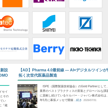
 新設
【AD】Pharma 4.0最前線 ― AI×デジタルツイン
DMO
拓く次世代医薬品製造
ISPE（国際製薬技術協会）のGold Partnerとし
業界のベストプラクティスの実装とグローバルな課
イセイ
に貢献し続けているケルバー・ジャパン株式会社は、2
とその
年5月に幕張メッセで開催
...続き
2026/07/31
めてい
に『蔵