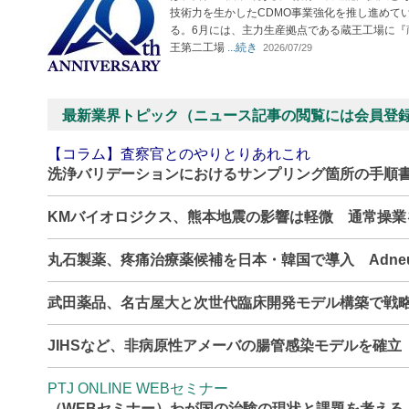
技術力を生かしたCDMO事業強化を推し進めて
る。6月には、主力生産拠点である蔵王工場に『
王第二工場
...続き
2026/07/29
最新業界トピック（ニュース記事の閲覧には会員登
【コラム】査察官とのやりとりあれこれ
洗浄バリデーションにおけるサンプリング箇所の手順
KMバイオロジクス、熊本地震の影響は軽微 通常操
丸石製薬、疼痛治療薬候補を日本・韓国で導入 Adne
武田薬品、名古屋大と次世代臨床開発モデル構築で戦
JIHSなど、非病原性アメーバの腸管感染モデルを確
PTJ ONLINE WEBセミナー
（WEBセミナー）わが国の治験の現状と課題を考える