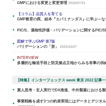
GMPにおける変更と変更管理
2026/07/31
【コラム】品質人を育てる
GMP教育の罠、絵本『エパミナンダス』に学ぶ～
PIC/S、適格性評価・バリデーションに関するPIC/
図解で学ぶGMP 第7版
バリデーションの「形」
2025/10/27
INTERVIEW
多層的な輸送手段と防災拠点立地からみる有事の供
【特集】インターフェックス week 東京 2022 記事
​​​​​​​素人思考・玄人実行でDX推進、中外製薬におけ
事業戦略を成す3つの約束実現にはデータとデジタ