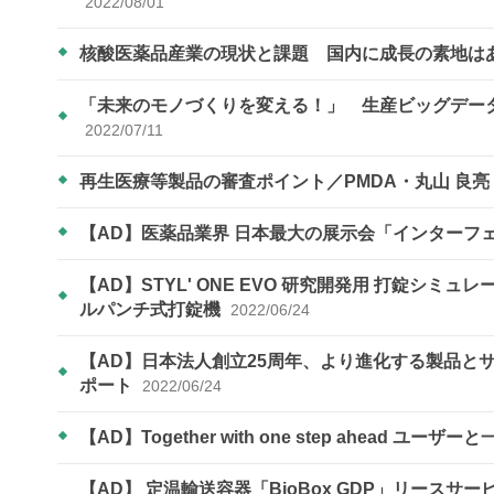
2022/08/01
核酸医薬品産業の現状と課題 国内に成長の素地は
「未来のモノづくりを変える！」 生産ビッグデータ活用に
2022/07/11
再生医療等製品の審査ポイント／PMDA・丸山 良亮
【AD】医薬品業界 日本最大の展示会「インターフェッ
【AD】STYL' ONE EVO 研究開発用 打錠シ
ルパンチ式打錠機
2022/06/24
【AD】日本法人創立25周年、より進化する製品と
ポート
2022/06/24
【AD】Together with one step ahead ユーザ
【AD】 定温輸送容器「BioBox GDP」リース