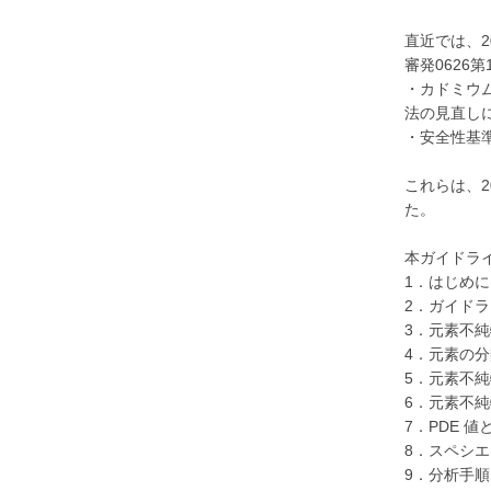
直近では、
審発0626
・カドミウムの
法の見直し
・安全性基
これらは、
た。
本ガイドラ
1．はじめに
2．ガイド
3．元素不
4．元素の分
5．元素不
6．元素不
7．PDE 
8．スペシ
9．分析手順