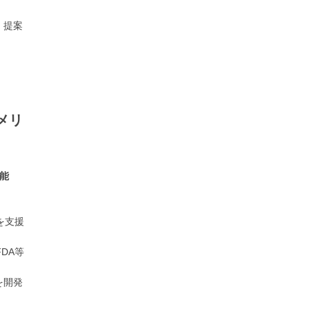
・提案
メリ
能
を支援
DA等
を開発