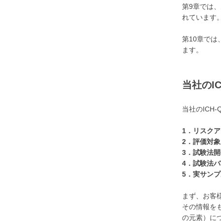
第9章では
れています
第10章で
ます。
当社のI
当社のICH
1．リスク
2．評価対
3．試験法
4．試験法
5．実サン
まず、お客
その情報をも
の元素）に