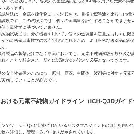
H-Q3Dの普及に伴い、各局方の重金属試験法がICP等を用いた元素不純
つつあります。
属試験法は、金属を硫化物にして沈殿させ、目視で標準液と比較しPb量
度試験です。この試験法では、個々の金属量を評価することができませ
格値も毒性学に基づいていません。
不純物試験では、分析機器を用いて、個々の金属量を定量法もしくは限
、その規格値は毒性学の観点で設定されるため、より厳密な医薬品の品
ます。
最終製品の製剤だけでなく原薬においても、元素不純物試験が規格及び
まれることが想定され、新たに試験方法の設定が必要となってきます。
品の安全性確保のためにも、原料、原薬、中間体、製剤等に対する元素
に実施していくことが必要です。
おける元素不純物ガイドライン（ICH-Q3Dガイド
ンでは、ICH-Q9 に記載されているリスクマネジメントの原則を用い
純物を評価し、管理するプロセスが示されています。