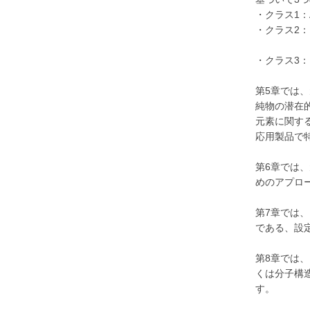
・クラス1：A
・クラス2：
（サブクラス
・クラス3：B
第5章では
純物の潜在
元素に関す
応用製品で
第6章では
めのアプロ
第7章では
である、設定
第8章では
くは分子構
す。