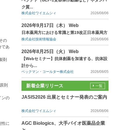
ペプチド（GLP-1受容体作動薬など）やタンパ
ク質...
株式会社ワイエムシィ
2026/08/06
2026年9月17日（木） Web
日本薬局方における常識と第19改正日本薬局方
株式会社技術情報協会
2026/08/06
その
分であ
2026年8月25日（火） Web
【Webセミナー】抗体創薬を加速する、抗体設
製剤
計から...
ベックマン・コールター株式会社
2026/08/05
原則
新着企業リリース
一覧
JASIS2026 出展とセミナー発表のご案内
インの
株式会社ワイエムシィ
2026/08/06
AGC Biologics、大手バイオ医薬品企業
能性に