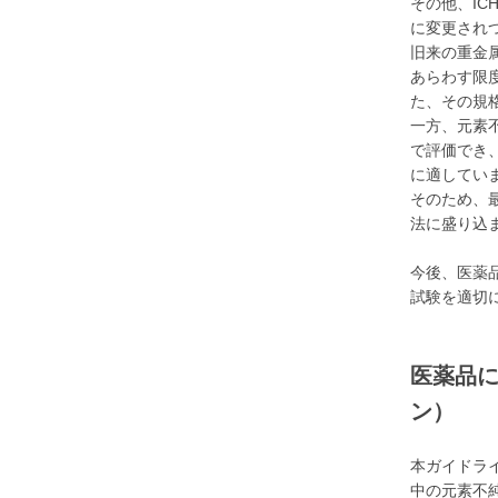
その他、IC
に変更され
旧来の重金
あらわす限
た、その規
一方、元素
で評価でき
に適してい
そのため、
法に盛り込
今後、医薬
試験を適切
医薬品に
ン）
本ガイドライ
中の元素不