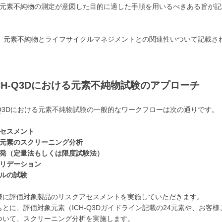
、元素不純物の測定が意図した目的に適した手順を用いるべきある旨が記
。
は、元素不純物とライフサイクルマネジメントとの関連性いついて記載さ
CH-Q3Dにおける元素不純物試験のアプローチ
-Q3Dにおける元素不純物試験の一般的なワークフローは次の通りです。
アセスメント
象元素のスクリーニング分析
開発（定量法もしくは限度試験法）
バリデーション
プルの試験
様に評価対象製品のリスクアセスメントを実施していただきます。
とに、評価対象元素（ICH-Q3Dガイドライン記載の24元素や、お客様
ついて、スクリーニング分析を実施します。