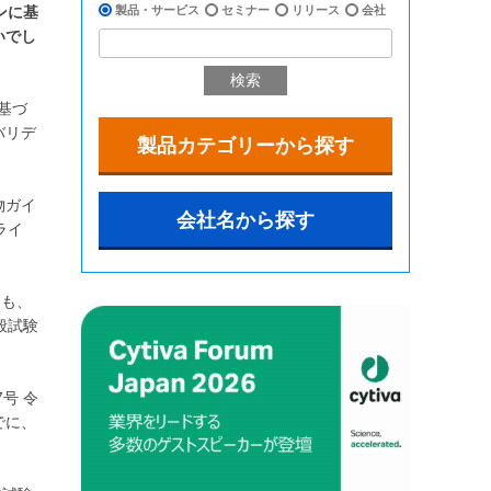
ンに基
製品・サービス
セミナー
リリース
会社
いでし
検索
基づ
バリデ
製品カテゴリーから探す
物ガイ
会社名から探す
ライ
ても、
般試験
号 令
でに、