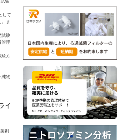
物試験
として
ん。ま
度試験
質管理
試験方
不純物
ライ
て製剤