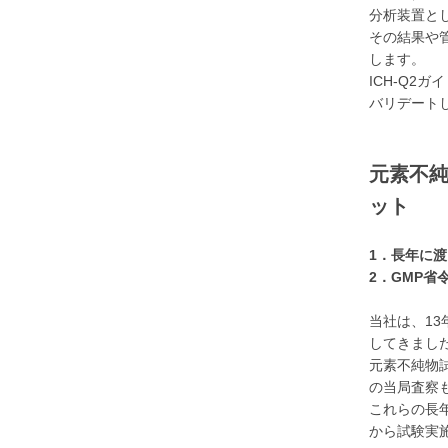
分析装置とし
その結果や
します。
ICH-Q2
バリデート
元素不
ット
1．長年に
2．GMP省
当社は、1
してきまし
元素不純物試
の当局査察
これらの長
から試験実