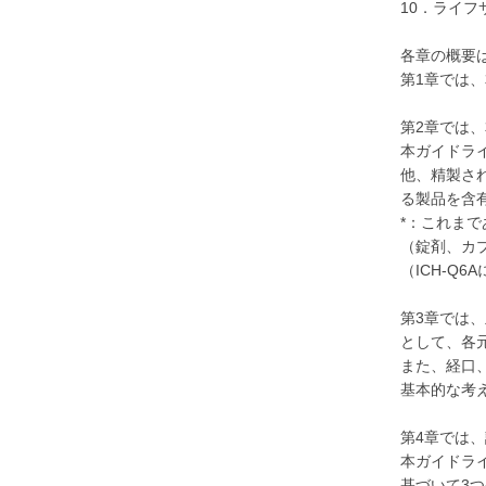
10．ライ
各章の概要
第1章では
第2章では
本ガイドラ
他、精製さ
る製品を含
*：これま
（錠剤、カ
（ICH-Q
第3章では
として、各
また、経口
基本的な考
第4章では
本ガイドラ
基づいて3