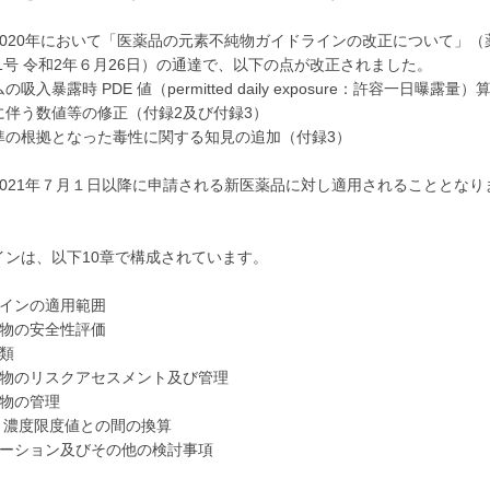
2020年において「医薬品の元素不純物ガイドラインの改正について」（
第1号 令和2年６月26日）の通達で、以下の点が改正されました。
吸入暴露時 PDE 値（permitted daily exposure：許容一日曝露量）
に伴う数値等の修正（付録2及び付録3）
準の根拠となった毒性に関する知見の追加（付録3）
2021年７月１日以降に申請される新医薬品に対し適用されることとなり
インは、以下10章で構成されています。
ラインの適用範囲
純物の安全性評価
類
純物のリスクアセスメント及び管理
純物の管理
値と濃度限度値との間の換算
エーション及びその他の検討事項