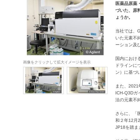
医薬品原薬・
づいた、
原
ょうか。
当社では、G
いた元素不
ーション及
国内における
画像をクリックして拡大イメージを表示
ドラインにつ
ン）に基づ
また、202
ICH-Q3
法の元素不純
さらに、「医
和２年12月
JP18を