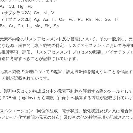
s、Cd、Hg、Pb
（サブクラス2A）Co、Ni、V
2B）Ag、Au、Ir、Os、Pd、Pt、Rh、Ru、Se、Tl
a、Cr、Cu、Li、Mo、Sb、Sn
、元素不純物のリスクアセスメント及び管理について、その一般原則、元
的な起源、潜在的元素不純物の特定、リスクアセスメントにおいて考慮
る推奨事項、評価、リスクアセスメントプロセスの概要、バイオテクノ
特別に考慮すべきことが記載されています。
、元素不純物の管理についての趣旨、設定PDE値を超えないことを保証す
ーチ例が記載されています。
、、製剤中又はその構成成分中の元素不純物を評価する際のツールとして
 PDE 値（μg/day）から濃度（μg/g）へ換算する方法が記載されてい
、スペシエーション（同位体組成、電子状態、酸化状態及び／又は複合体
造といった化学種間の元素の分布）及びその他の検討事項が記載されて