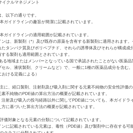
フサイクルマネジメント
は、以下の通りです。
、本ガイドラインの趣旨が簡潔に記載されています。
、本ガイドラインの適用範囲が記載されています。
インは、新製剤（*）及び既存の原薬を含有する新製剤に適用されます。
れたタンパク質及びポリペプチド、それらの誘導体及びそれらが構成成
有する製剤も適用範囲とされています。
である地域またはメンバーとなっている国で承認されたことがない医薬品
プセル、液状製剤、クリームなど）で、一般に1種の医薬品成分を含む。
6Aにおける定義による）
、主に、経口製剤、注射剤及び吸入剤に関する元素不純物の安全性評価の
元素不純物のPDE値の算出方法の概要が記載されています。
、注射及び吸入の投与経路以外に関してPDE値についても、本ガイドラ
え方に基づいた算出方法の概要が記載されています。
、評価対象となる元素の分類について記載されています。
インに記載されている元素は、毒性（PDE値）及び製剤中に存在する可
つのクラスに分類されています。