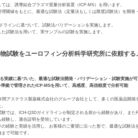
ては、誘導結合プラズマ質量分析装置（ICP-MS）を用います。
管理閾値をもとに、最適な試験法（定量法もしくは限度試験法）を開発
ガイドラインに基づいて、試験法バリデーションを実施します。
した試験法を用いて、実サンプルの試験を実施します。
純物試験をユーロフィン分析科学研究所に依頼する
渡る実績に基づいた、最適な試験法開発・バリデーション・試験実施が可
令準拠で管理されたICP-MSを用いて、高感度、高信頼度で分析可能
3年間アステラス製薬株式会社のグループ会社として、多くの医薬品開発
た。
験では、ICH-Q3Dガイドラインが制定される前から経験があり、またF
も経験し、適合証明を受領しています。
年の経験と実績を活用し、お客様のご要望に沿った形で、最適な試験法
施まで可能です。