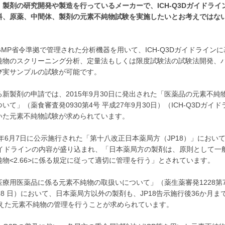
製剤の研究開発や製造を行っているメーカーで、ICH-Q3Dガイドライ
料、原薬、中間体、製剤の元素不純物試験を実施したいとお考えではな
MP省令準拠で管理された分析機器を用いて、ICH-Q3Dガイドラインに
純物のスクリーニング分析、定量法もしくは限度試験法の試験法開発、
び実サンプルの試験が可能です。
新製剤の申請では、2015年9月30日に発出された「医薬品の元素不純
いて」（薬食審査発0930第4号 平成27年9月30日）（ICH-Q3Dガイド
いた元素不純物試験が求められています。
1年6月7日に公示施行された「第十八改正日本薬局方（JP18）」におい
Dガイドラインの内容が盛り込まれ、「日本薬局方の製剤は、原則として一
物<2.66>に係る規定に従って適切に管理を行う」とされています。
療用医薬品に係る元素不純物の取扱いについて」（薬生薬審発1228第7
28 日）において、日本薬局方以外の製剤も、JP18告示施行後36か月ま
踏まえた元素不純物の管理を行うことが求められています。