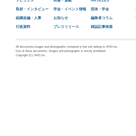
トピックス
特集・連載
ARTICLES
取材・インタビュー
学会・イベント情報
団体・学会
組織改編・人事
お知らせ
編集者コラム
行政資料
プレスリリース
雑誌記事検索
All documents,images and photographs contained in this site belong to JIHO,Inc.
Use of these documents, images and photographs is strictly prohibited.
Copyright (C) JIHO,Inc.