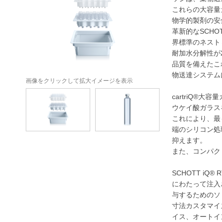
これらの大容量
物学的製剤の安
革新的なSCHO
界標準のネスト
耐加水分解性が2
品質を備えたこ
物送達システム
画像をクリックして拡大イメージを表示
cartriQ®大
ウケイ酸ガラス
これにより、最
端のシリコン処
抑えます。
また、コンパク
SCHOTT i
にわたって注入
与するためのソ
寸法カスタマイ
イス、オートイ