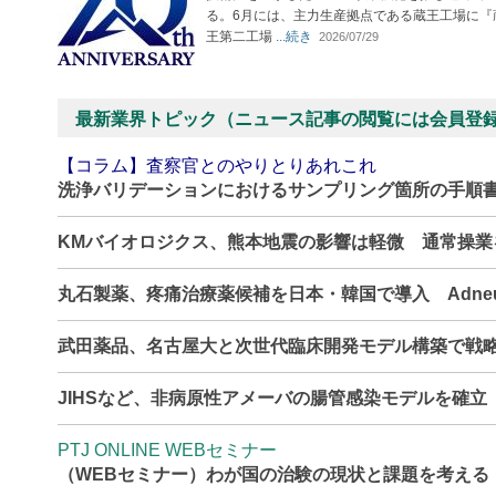
る。6月には、主力生産拠点である蔵王工場に『
王第二工場
...続き
2026/07/29
最新業界トピック（ニュース記事の閲覧には会員登
【コラム】査察官とのやりとりあれこれ
洗浄バリデーションにおけるサンプリング箇所の手順
KMバイオロジクス、熊本地震の影響は軽微 通常操
丸石製薬、疼痛治療薬候補を日本・韓国で導入 Adne
武田薬品、名古屋大と次世代臨床開発モデル構築で戦
JIHSなど、非病原性アメーバの腸管感染モデルを確
PTJ ONLINE WEBセミナー
（WEBセミナー）わが国の治験の現状と課題を考える