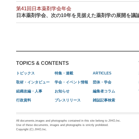
第41回日本薬剤学会年会
日本薬剤学会、次の10年を見据えた薬剤学の展開を議
TOPICS & CONTENTS
トピックス
特集・連載
ARTICLES
取材・インタビュー
学会・イベント情報
団体・学会
組織改編・人事
お知らせ
編集者コラム
行政資料
プレスリリース
雑誌記事検索
All documents,images and photographs contained in this site belong to JIHO,Inc.
Use of these documents, images and photographs is strictly prohibited.
Copyright (C) JIHO,Inc.