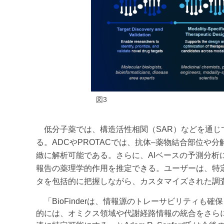
図3
低分子薬では、構造活性相関（SAR）などを通じ
る。ADCやPROTACでは、抗体–薬物結合部位
緻に解析可能である。さらに、AIベースの予測分
報告の薬理学的作用を推定できる。ユーザーは、特
タを包括的に把握しながら、カスタマイズされた調
「BioFinderは、情報源のトレーサビリティも
的には、オミクス領域や代謝経路情報の統合をさら