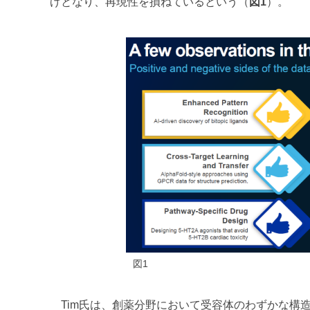
げとなり、再現性を損ねているという（
図1
）。
図1
Tim氏は、創薬分野において受容体のわずかな構