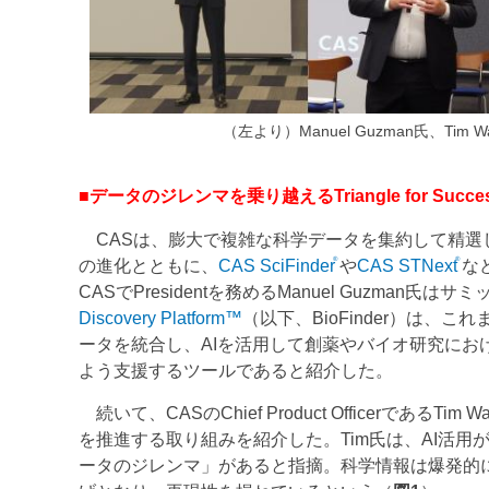
（左より）Manuel Guzman氏、Tim Wahlber
■データのジレンマを乗り越えるTriangle for Succe
CASは、膨大で複雑な科学データを集約して精選
®
®
の進化とともに、
CAS SciFinder
や
CAS STNext
な
CASでPresidentを務めるManuel Guzman氏
Discovery Platform™
（以下、BioFinder）は
ータを統合し、AIを活用して創薬やバイオ研究に
よう支援するツールであると紹介した。
続いて、CASのChief Product Officerである
を推進する取り組みを紹介した。Tim氏は、AI活
ータのジレンマ」があると指摘。科学情報は爆発的