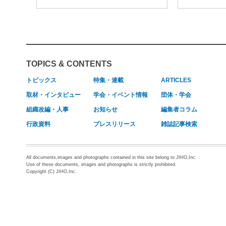
TOPICS & CONTENTS
トピックス
特集・連載
ARTICLES
取材・インタビュー
学会・イベント情報
団体・学会
組織改編・人事
お知らせ
編集者コラム
行政資料
プレスリリース
雑誌記事検索
All documents,images and photographs contained in this site belong to JIHO,Inc.
Use of these documents, images and photographs is strictly prohibited.
Copyright (C) JIHO,Inc.