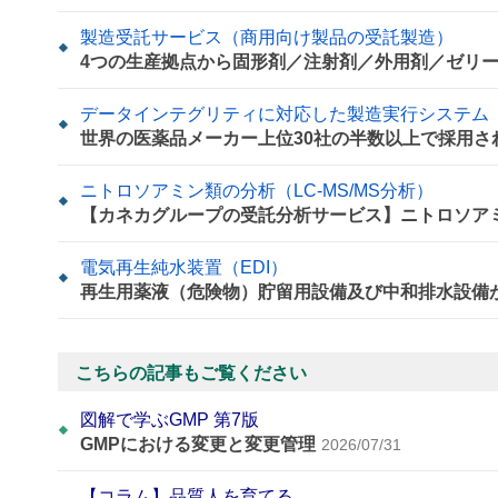
製造受託サービス（商用向け製品の受託製造）
4つの生産拠点から固形剤／注射剤／外用剤／ゼリ
データインテグリティに対応した製造実行システム「P
世界の医薬品メーカー上位30社の半数以上で採用さ
ニトロソアミン類の分析（LC-MS/MS分析）
【カネカグループの受託分析サービス】ニトロソアミン
電気再生純水装置（EDI）
再生用薬液（危険物）貯留用設備及び中和排水設備
こちらの記事もご覧ください
図解で学ぶGMP 第7版
GMPにおける変更と変更管理
2026/07/31
【コラム】品質人を育てる