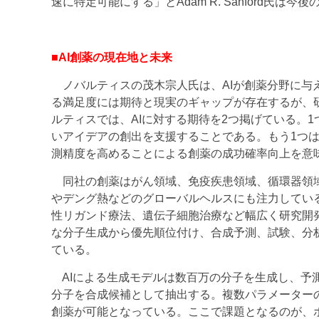
速に特定可能にする」とAdam R. Sanford氏は今
■AI創薬の現在地と未来
ノバルティスの茂木宗人氏は、AIが創薬分野に与え
る満足度には期待と現実のギャップが存在するが、
ルティスでは、AIに対する期待を2つ掲げている。
いアイデアの創出を支援することである。もう1つ
測精度を高めることによる創薬の成功確率向上を意
同社の創薬はがん領域、免疫疾患領域、循環器領域
やデング熱などのグローバルヘルスにも注力している
性リガンド療法、遺伝子細胞治療など幅広く研究開
な分子生成から優先順位付け、合成予測、試験、分析
ている。
AIによる生成モデルは数百万の分子を生成し、予測
分子を合成候補として抽出する。複数パラメーター
創薬が可能となっている。ここで課題となるのが、