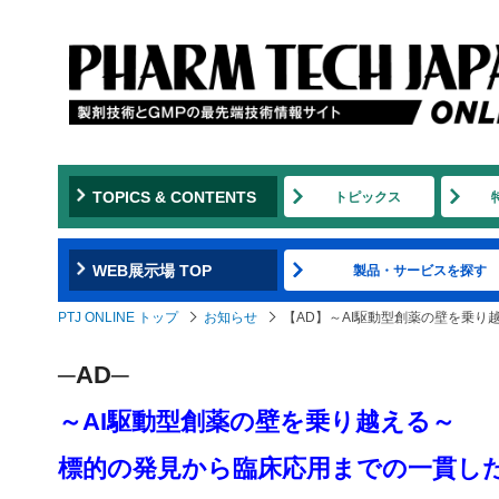
TOPICS & CONTENTS
トピックス
WEB展示場 TOP
製品・サービスを探す
PTJ ONLINE トップ
お知らせ
【AD】～AI駆動型創薬の壁を乗
─AD─
～AI駆動型創薬の壁を乗り越える～
標的の発見から臨床応用までの一貫し